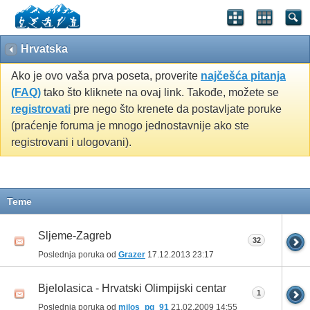
Hrvatska
Ako je ovo vaša prva poseta, proverite
najčešća pitanja
(FAQ)
tako što kliknete na ovaj link. Takođe, možete se
registrovati
pre nego što krenete da postavljate poruke
(praćenje foruma je mnogo jednostavnije ako ste
registrovani i ulogovani).
Teme
Sljeme-Zagreb
32
Poslednja poruka od
Grazer
17.12.2013
23:17
Bjelolasica - Hrvatski Olimpijski centar
1
Poslednja poruka od
milos_pg_91
21.02.2009
14:55