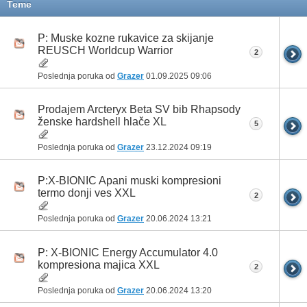
Teme
P: Muske kozne rukavice za skijanje
REUSCH Worldcup Warrior
2
Poslednja poruka od
Grazer
01.09.2025
09:06
Prodajem Arcteryx Beta SV bib Rhapsody
ženske hardshell hlače XL
5
Poslednja poruka od
Grazer
23.12.2024
09:19
P:X-BIONIC Apani muski kompresioni
termo donji ves XXL
2
Poslednja poruka od
Grazer
20.06.2024
13:21
P: X-BIONIC Energy Accumulator 4.0
kompresiona majica XXL
2
Poslednja poruka od
Grazer
20.06.2024
13:20