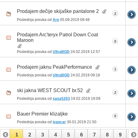
Prodajem dečije skijaške pantalone 2
2
Poslednja poruka od
Are
05.09.2019
09:48
Prodajem Arc'teryx Patrol Down Coat
Maroon
0
Poslednja poruka od
UltraBGD
24.02.2019
12:57
Prodajem jaknu PeakPerformance
1
Poslednja poruka od
UltraBGD
24.02.2019
09:18
ski jakna WEST SCOUT br.52
2
Poslednja poruka od
sasa5203
19.02.2019
19:09
Bauer Premier klizaljke
0
Poslednja poruka od
ivancar
30.01.2019
21:50
1
2
3
4
5
6
7
8
9
10