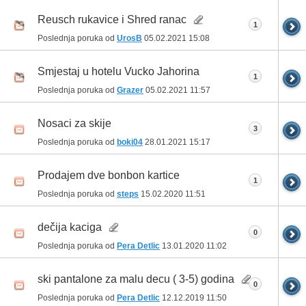
Reusch rukavice i Shred ranac
1
Poslednja poruka od
UrosB
05.02.2021
15:08
Smjestaj u hotelu Vucko Jahorina
1
Poslednja poruka od
Grazer
05.02.2021
11:57
Nosaci za skije
3
Poslednja poruka od
boki04
28.01.2021
15:17
Prodajem dve bonbon kartice
1
Poslednja poruka od
steps
15.02.2020
11:51
dečija kaciga
0
Poslednja poruka od
Pera Detlic
13.01.2020
11:02
ski pantalone za malu decu ( 3-5) godina
0
Poslednja poruka od
Pera Detlic
12.12.2019
11:50