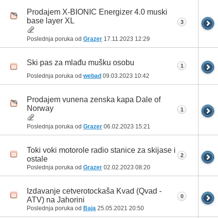
Prodajem X-BIONIC Energizer 4.0 muski
base layer XL
3
Poslednja poruka od
Grazer
17.11.2023
12:29
Ski pas za mlađu mušku osobu
1
Poslednja poruka od
webad
09.03.2023
10:42
Prodajem vunena zenska kapa Dale of
Norway
1
Poslednja poruka od
Grazer
06.02.2023
15:21
Toki voki motorole radio stanice za skijase i
2
ostale
Poslednja poruka od
Grazer
02.02.2023
08:20
Izdavanje cetverotockaša Kvad (Qvad -
0
ATV) na Jahorini
Poslednja poruka od
Baja
25.05.2021
20:50