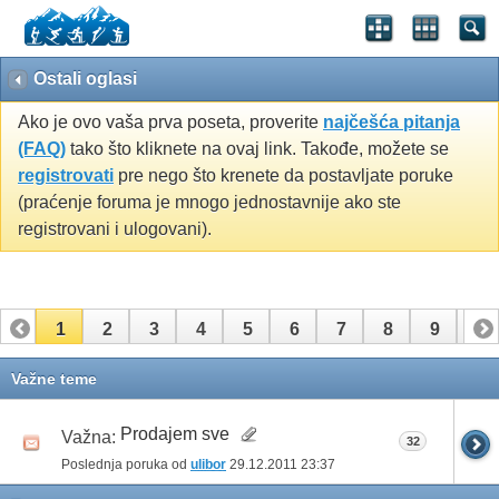
Ostali oglasi
Ako je ovo vaša prva poseta, proverite
najčešća pitanja
(FAQ)
tako što kliknete na ovaj link. Takođe, možete se
registrovati
pre nego što krenete da postavljate poruke
(praćenje foruma je mnogo jednostavnije ako ste
registrovani i ulogovani).
1
2
3
4
5
6
7
8
9
10
11
12
13
14
15
16
17
Važne teme
Prodajem sve
Važna:
32
Poslednja poruka od
ulibor
29.12.2011
23:37