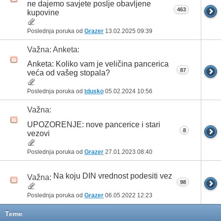
ne dajemo savjete poslje obavljene
463
kupovine
Poslednja poruka od
Grazer
13.02.2025
09:39
Važna: Anketa:
Anketa: Koliko vam je veličina pancerica
87
veća od vašeg stopala?
Poslednja poruka od
tdusko
05.02.2024
10:56
Važna:
UPOZORENJE: nove pancerice i stari
8
vezovi
Poslednja poruka od
Grazer
27.01.2023
08:40
Na koju DIN vrednost podesiti vez
Važna:
98
Poslednja poruka od
Grazer
06.05.2022
12:23
Teme