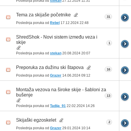
Poslednja poruka od
stekan
27.12.2024
11:31
Tema za skijaše početnike
31
Poslednja poruka od
Rebel
17.12.2024
22:48
ShredShok - Novi sistem između veza i
skije
1
Poslednja poruka od
stekan
20.08.2024
20:07
Preporuka za dužinu ski štapova
16
Poslednja poruka od
Grazer
14.06.2024
09:12
Montaža vezova na široke skije - šabloni za
bušenje
13
Poslednja poruka od
Tadija_91
22.02.2024
14:26
Skijaški egzoskelet
2
Poslednja poruka od
Grazer
29.01.2024
10:14