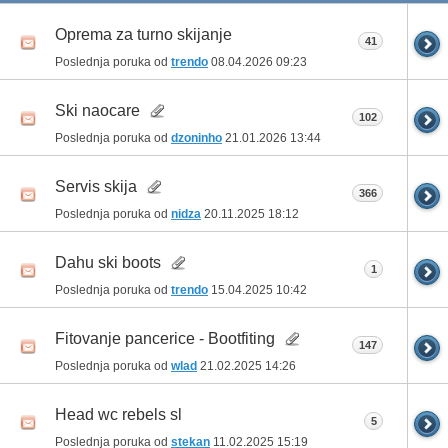
Oprema za turno skijanje
41
Poslednja poruka od
trendo
08.04.2026
09:23
Ski naocare
102
Poslednja poruka od
dzoninho
21.01.2026
13:44
Servis skija
366
Poslednja poruka od
nidza
20.11.2025
18:12
Dahu ski boots
1
Poslednja poruka od
trendo
15.04.2025
10:42
Fitovanje pancerice - Bootfiting
147
Poslednja poruka od
wlad
21.02.2025
14:26
Head wc rebels sl
5
Poslednja poruka od
stekan
11.02.2025
15:19