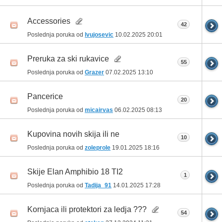
Accessories
42
Poslednja poruka od
lvujosevic
10.02.2025
20:01
Preruka za ski rukavice
55
Poslednja poruka od
Grazer
07.02.2025
13:10
Pancerice
20
Poslednja poruka od
micairvas
06.02.2025
08:13
Kupovina novih skija ili ne
10
Poslednja poruka od
zoleprole
19.01.2025
18:16
Skije Elan Amphibio 18 TI2
1
Poslednja poruka od
Tadija_91
14.01.2025
17:28
Kornjaca ili protektori za ledja ???
54