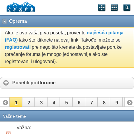
Oprema
Ako je ovo vaša prva poseta, proverite
najčešća pitanja
(FAQ)
tako što kliknete na ovaj link. Takođe, možete se
registrovati
pre nego što krenete da postavljate poruke
(praćenje foruma je mnogo jednostavnije ako ste
registrovani i ulogovani).
Posetiti podforume
1
2
3
4
5
6
7
8
9
10
11
12
13
14
15
16
17
Važne teme
Važna: