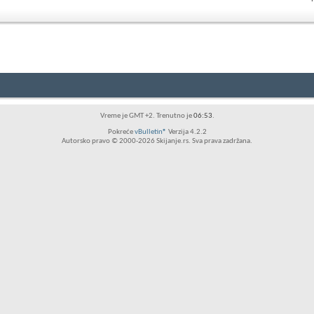
RSS
feed
ovog
foruma
Vreme je GMT +2. Trenutno je
06:53
.
Pokreće
vBulletin®
Verzija 4.2.2
Autorsko pravo © 2000-2026 Skijanje.rs. Sva prava zadržana.