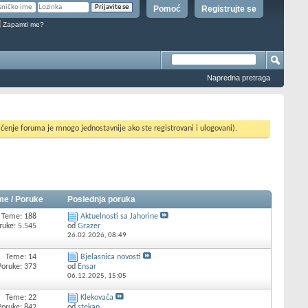
Pomoć
Registrujte se
Zapamti me?
Napredna pretraga
ćenje foruma je mnogo jednostavnije ako ste registrovani i ulogovani).
me / Poruke
Poslednja poruka
Teme: 188
Aktuelnosti sa Jahorine
ruke: 5.545
od
Grazer
26.02.2026,
08:49
Teme: 14
Bjelasnica novosti
Poruke: 373
od
Ensar
06.12.2025,
15:05
Teme: 22
Klekovača
Poruke: 842
od
stekan