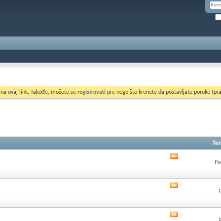
 na ovaj link. Takođe, možete se
registrovati
pre nego što krenete da postavljate poruke (pra
Te
Pogledati
Po
RSS
feed
ovog
Pogledati
foruma
RSS
feed
ovog
Pogledati
foruma