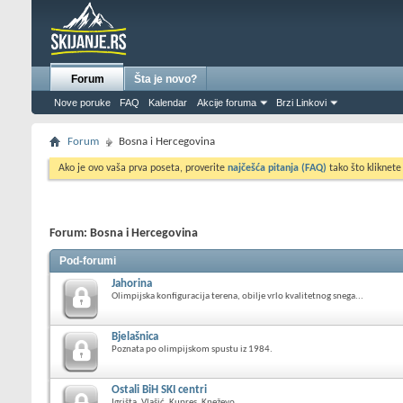
Forum
Šta je novo?
Nove poruke
FAQ
Kalendar
Akcije foruma
Brzi Linkovi
Forum
Bosna i Hercegovina
Ako je ovo vaša prva poseta, proverite
najčešća pitanja (FAQ)
tako što kliknete
Forum:
Bosna i Hercegovina
Pod-forumi
Jahorina
Olimpijska konfiguracija terena, obilje vrlo kvalitetnog snega...
Bjelašnica
Poznata po olimpijskom spustu iz 1984.
Ostali BiH SKI centri
Igrišta, Vlašić, Kupres, Kneževo...