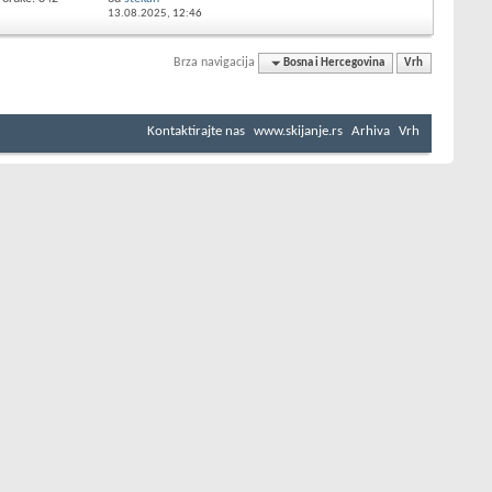
13.08.2025,
12:46
Brza navigacija
Bosna i Hercegovina
Vrh
Kontaktirajte nas
www.skijanje.rs
Arhiva
Vrh