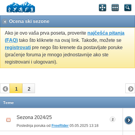
Ocena ski sezone
Ako je ovo vaša prva poseta, proverite
najčešća pitanja
(FAQ)
tako što kliknete na ovaj link. Takođe, možete se
registrovati
pre nego što krenete da postavljate poruke
(praćenje foruma je mnogo jednostavnije ako ste
registrovani i ulogovani).
1
2
Teme
Sezona 2024/25
2
Poslednja poruka od
FreeRider
05.05.2025
13:18