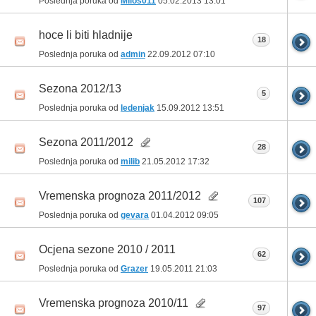
Poslednja poruka od
Milos011
05.02.2013
13:01
hoce li biti hladnije
18
Poslednja poruka od
admin
22.09.2012
07:10
Sezona 2012/13
5
Poslednja poruka od
ledenjak
15.09.2012
13:51
Sezona 2011/2012
28
Poslednja poruka od
milib
21.05.2012
17:32
Vremenska prognoza 2011/2012
107
Poslednja poruka od
gevara
01.04.2012
09:05
Ocjena sezone 2010 / 2011
62
Poslednja poruka od
Grazer
19.05.2011
21:03
Vremenska prognoza 2010/11
97