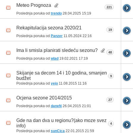
Meteo Prognoza
221
Poslednja poruka od
trendo
28.04.2025
15:19
Rekapitulacija sezona 2020/21
19
Poslednja poruka od
Panzer
11.05.2024
22:16
Ima li smisla planirati sledeću sezonu?
48
Poslednja poruka od
wlad
19.02.2021
17:19
Skijanje sa decom 14 i 10 godina, smanjen
9
budžet
Poslednja poruka od
yejo
11.08.2015
11:16
Ocjena sezone 2014/2015
27
Poslednja poruka od
daneN
26.04.2015
21:01
Gde na dan dva u regionu?(ako moze svez
4
info)
Poslednja poruka od
sunCica
22.01.2015
21:59