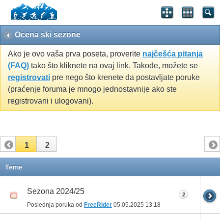
Ocena ski sezone
Ako je ovo vaša prva poseta, proverite
najčešća pitanja
(FAQ)
tako što kliknete na ovaj link. Takođe, možete se
registrovati
pre nego što krenete da postavljate poruke
(praćenje foruma je mnogo jednostavnije ako ste
registrovani i ulogovani).
1
2
Teme
Sezona 2024/25
2
Poslednja poruka od
FreeRider
05.05.2025
13:18