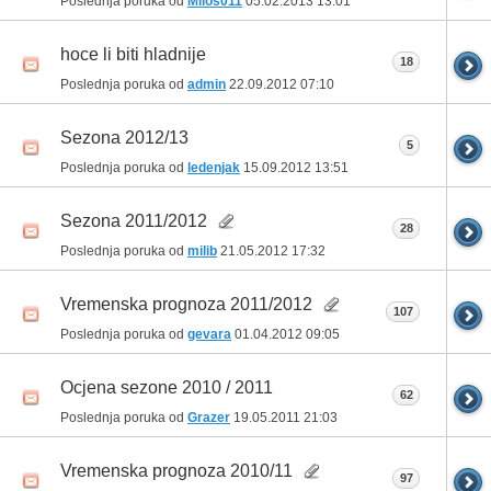
Poslednja poruka od
Milos011
05.02.2013
13:01
hoce li biti hladnije
18
Poslednja poruka od
admin
22.09.2012
07:10
Sezona 2012/13
5
Poslednja poruka od
ledenjak
15.09.2012
13:51
Sezona 2011/2012
28
Poslednja poruka od
milib
21.05.2012
17:32
Vremenska prognoza 2011/2012
107
Poslednja poruka od
gevara
01.04.2012
09:05
Ocjena sezone 2010 / 2011
62
Poslednja poruka od
Grazer
19.05.2011
21:03
Vremenska prognoza 2010/11
97