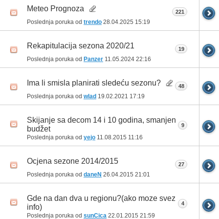
Meteo Prognoza
221
Poslednja poruka od
trendo
28.04.2025
15:19
Rekapitulacija sezona 2020/21
19
Poslednja poruka od
Panzer
11.05.2024
22:16
Ima li smisla planirati sledeću sezonu?
48
Poslednja poruka od
wlad
19.02.2021
17:19
Skijanje sa decom 14 i 10 godina, smanjen
9
budžet
Poslednja poruka od
yejo
11.08.2015
11:16
Ocjena sezone 2014/2015
27
Poslednja poruka od
daneN
26.04.2015
21:01
Gde na dan dva u regionu?(ako moze svez
4
info)
Poslednja poruka od
sunCica
22.01.2015
21:59