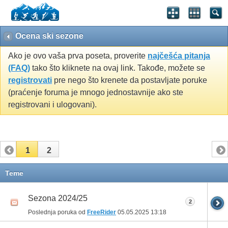
Ocena ski sezone
Ako je ovo vaša prva poseta, proverite
najčešća pitanja
(FAQ)
tako što kliknete na ovaj link. Takođe, možete se
registrovati
pre nego što krenete da postavljate poruke
(praćenje foruma je mnogo jednostavnije ako ste
registrovani i ulogovani).
1
2
Teme
Sezona 2024/25
2
Poslednja poruka od
FreeRider
05.05.2025
13:18