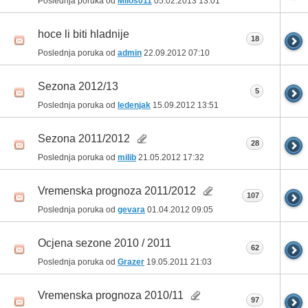
Poslednja poruka od
Milos011
05.02.2013
13:01
hoce li biti hladnije
18
Poslednja poruka od
admin
22.09.2012
07:10
Sezona 2012/13
5
Poslednja poruka od
ledenjak
15.09.2012
13:51
Sezona 2011/2012
28
Poslednja poruka od
milib
21.05.2012
17:32
Vremenska prognoza 2011/2012
107
Poslednja poruka od
gevara
01.04.2012
09:05
Ocjena sezone 2010 / 2011
62
Poslednja poruka od
Grazer
19.05.2011
21:03
Vremenska prognoza 2010/11
97