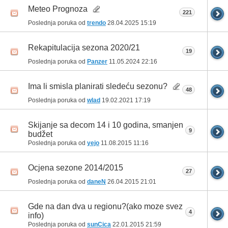
Meteo Prognoza
221
Poslednja poruka od
trendo
28.04.2025
15:19
Rekapitulacija sezona 2020/21
19
Poslednja poruka od
Panzer
11.05.2024
22:16
Ima li smisla planirati sledeću sezonu?
48
Poslednja poruka od
wlad
19.02.2021
17:19
Skijanje sa decom 14 i 10 godina, smanjen
9
budžet
Poslednja poruka od
yejo
11.08.2015
11:16
Ocjena sezone 2014/2015
27
Poslednja poruka od
daneN
26.04.2015
21:01
Gde na dan dva u regionu?(ako moze svez
4
info)
Poslednja poruka od
sunCica
22.01.2015
21:59