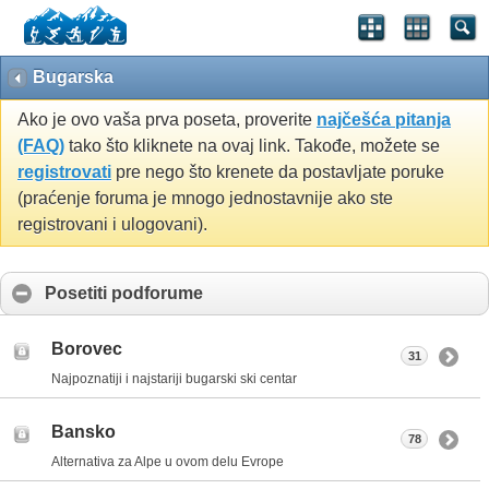
Bugarska
Ako je ovo vaša prva poseta, proverite
najčešća pitanja
(FAQ)
tako što kliknete na ovaj link. Takođe, možete se
registrovati
pre nego što krenete da postavljate poruke
(praćenje foruma je mnogo jednostavnije ako ste
registrovani i ulogovani).
Posetiti podforume
Borovec
31
Najpoznatiji i najstariji bugarski ski centar
Bansko
78
Alternativa za Alpe u ovom delu Evrope