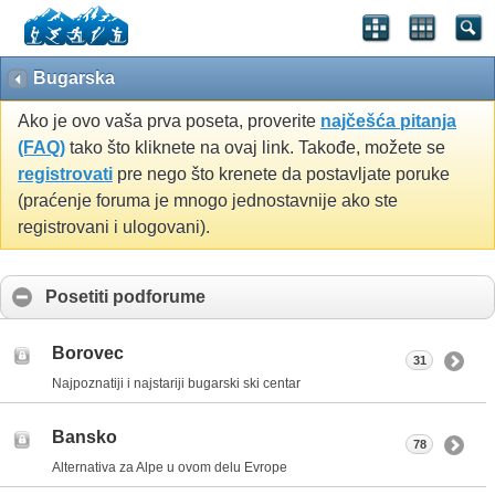
Bugarska
Ako je ovo vaša prva poseta, proverite
najčešća pitanja
(FAQ)
tako što kliknete na ovaj link. Takođe, možete se
registrovati
pre nego što krenete da postavljate poruke
(praćenje foruma je mnogo jednostavnije ako ste
registrovani i ulogovani).
Posetiti podforume
Borovec
31
Najpoznatiji i najstariji bugarski ski centar
Bansko
78
Alternativa za Alpe u ovom delu Evrope