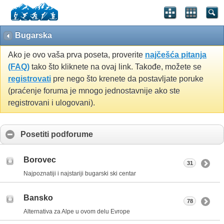
Bugarska
Ako je ovo vaša prva poseta, proverite
najčešća pitanja
(FAQ)
tako što kliknete na ovaj link. Takođe, možete se
registrovati
pre nego što krenete da postavljate poruke
(praćenje foruma je mnogo jednostavnije ako ste
registrovani i ulogovani).
Posetiti podforume
Borovec
31
Najpoznatiji i najstariji bugarski ski centar
Bansko
78
Alternativa za Alpe u ovom delu Evrope