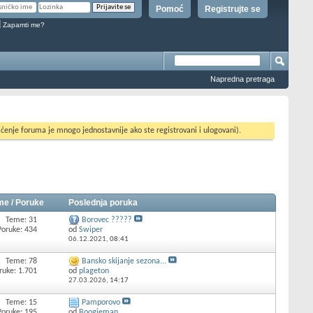
Pomoć
Registrujte se
Zapamti me?
Napredna pretraga
ćenje foruma je mnogo jednostavnije ako ste registrovani i ulogovani).
me / Poruke
Poslednja poruka
Teme: 31
Borovec ?????
Poruke: 434
od
Swiper
06.12.2021,
08:41
Teme: 78
Bansko skijanje sezona...
ruke: 1.701
od
plageton
27.03.2026,
14:17
Teme: 15
Pamporovo
Poruke: 195
od
Boogieman