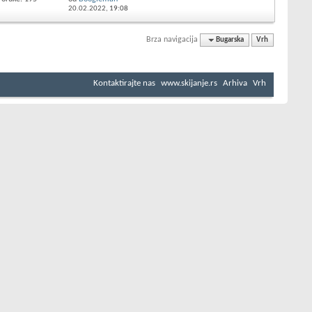
20.02.2022,
19:08
Brza navigacija
Bugarska
Vrh
Kontaktirajte nas
www.skijanje.rs
Arhiva
Vrh