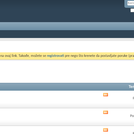
 na ovaj link. Takođe, možete se
registrovati
pre nego što krenete da postavljate poruke (pra
Te
Pogledati
RSS
feed
ovog
Pogledati
foruma
Po
RSS
feed
ovog
Pogledati
foruma