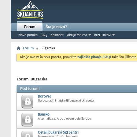
Forum
Šta je novo?
Nove poruke
FAQ
Kalendar
Akcije foruma
Brzi Linkovi
Forum
Bugarska
Ako je ovo vaša prva poseta, proverite
najčešća pitanja (FAQ)
tako što kliknete
Forum:
Bugarska
Pod-forumi
Borovec
Najpoznatiji i najstariji bugarski ski centar
Bansko
Alternativa za Alpe u ovom delu Evrope
Ostali bugarski SKI centri
Pamporovo, Vitoša, Semkovo...