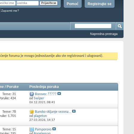
Pomoć
Registrujte se
Zapamti me?
Napredna pretraga
ćenje foruma je mnogo jednostavnije ako ste registrovani i ulogovani).
me / Poruke
Poslednja poruka
Teme: 31
Borovec ?????
Poruke: 434
od
Swiper
06.12.2021,
08:41
Teme: 78
Bansko skijanje sezona...
ruke: 1.701
od
plageton
27.03.2026,
14:17
Teme: 15
Pamporovo
Poruke: 195
od
Boogieman