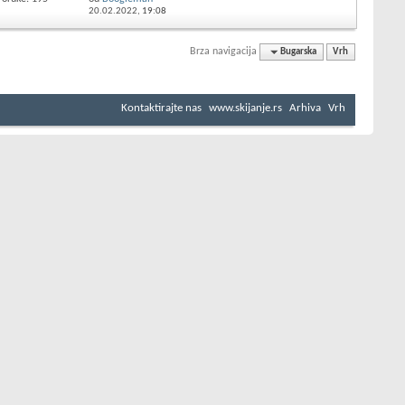
20.02.2022,
19:08
Brza navigacija
Bugarska
Vrh
Kontaktirajte nas
www.skijanje.rs
Arhiva
Vrh