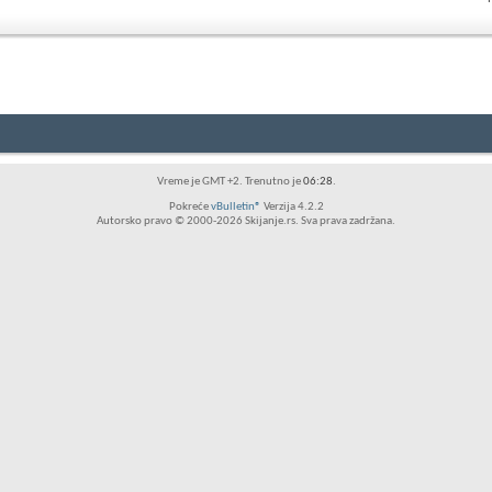
RSS
feed
ovog
foruma
Vreme je GMT +2. Trenutno je
06:28
.
Pokreće
vBulletin®
Verzija 4.2.2
Autorsko pravo © 2000-2026 Skijanje.rs. Sva prava zadržana.