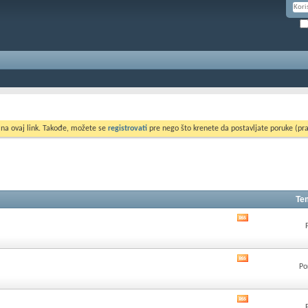
 na ovaj link. Takođe, možete se
registrovati
pre nego što krenete da postavljate poruke (pra
Te
Pogledati
RSS
feed
ovog
Pogledati
foruma
Po
RSS
feed
ovog
Pogledati
foruma