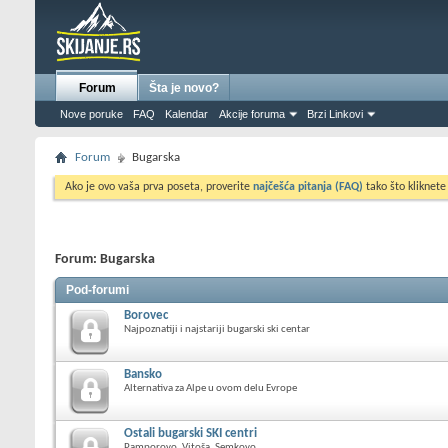
Forum
Šta je novo?
Nove poruke
FAQ
Kalendar
Akcije foruma
Brzi Linkovi
Forum
Bugarska
Ako je ovo vaša prva poseta, proverite
najčešća pitanja (FAQ)
tako što kliknete
Forum:
Bugarska
Pod-forumi
Borovec
Najpoznatiji i najstariji bugarski ski centar
Bansko
Alternativa za Alpe u ovom delu Evrope
Ostali bugarski SKI centri
Pamporovo, Vitoša, Semkovo...