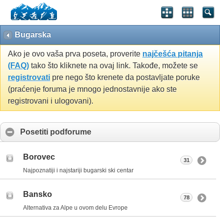
Bugarska
Ako je ovo vaša prva poseta, proverite
najčešća pitanja
(FAQ)
tako što kliknete na ovaj link. Takođe, možete se
registrovati
pre nego što krenete da postavljate poruke
(praćenje foruma je mnogo jednostavnije ako ste
registrovani i ulogovani).
Posetiti podforume
Borovec
31
Najpoznatiji i najstariji bugarski ski centar
Bansko
78
Alternativa za Alpe u ovom delu Evrope