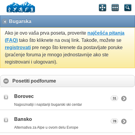
Bugarska
Ako je ovo vaša prva poseta, proverite
najčešća pitanja
(FAQ)
tako što kliknete na ovaj link. Takođe, možete se
registrovati
pre nego što krenete da postavljate poruke
(praćenje foruma je mnogo jednostavnije ako ste
registrovani i ulogovani).
Posetiti podforume
Borovec
31
Najpoznatiji i najstariji bugarski ski centar
Bansko
78
Alternativa za Alpe u ovom delu Evrope