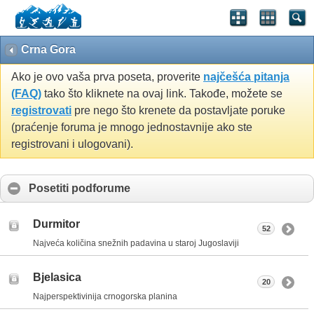
Crna Gora
Ako je ovo vaša prva poseta, proverite
najčešća pitanja
(FAQ)
tako što kliknete na ovaj link. Takođe, možete se
registrovati
pre nego što krenete da postavljate poruke
(praćenje foruma je mnogo jednostavnije ako ste
registrovani i ulogovani).
Posetiti podforume
Durmitor
52
Najveća količina snežnih padavina u staroj Jugoslaviji
Bjelasica
20
Najperspektivinija crnogorska planina