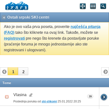
Ostali srpski SKI centri
Ako je ovo vaša prva poseta, proverite
najčešća pitanja
(FAQ)
tako što kliknete na ovaj link. Takođe, možete se
registrovati
pre nego što krenete da postavljate poruke
(praćenje foruma je mnogo jednostavnije ako ste
registrovani i ulogovani).
1
2
Teme
Vlasina
39
Poslednja poruka od
ski-shkomi
25.01.2022
20:25