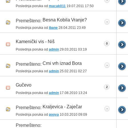
-
Poslednja poruka od
macak011
19.07.2011
17:50
Besna Kobila Vranje?
Premešteno:
-
Poslednja poruka od
ibane
28.04.2011
23:49
Kamenički vis - Niš
0
Poslednja poruka od
admin
29.03.2011
03:19
Crni vrh iznad Bora
Premešteno:
-
Poslednja poruka od
admin
25.02.2011
02:27
Gučevo
2
Poslednja poruka od
admin
17.08.2010
13:24
Kraljevica - Zaječar
Premešteno:
-
Poslednja poruka od
pooya
10.03.2010
09:09
Premešteno: