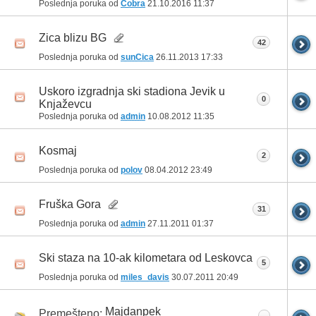
Poslednja poruka od
Cobra
21.10.2016
11:37
Zica blizu BG
42
Poslednja poruka od
sunCica
26.11.2013
17:33
Uskoro izgradnja ski stadiona Jevik u
0
Knjaževcu
Poslednja poruka od
admin
10.08.2012
11:35
Kosmaj
2
Poslednja poruka od
polov
08.04.2012
23:49
Fruška Gora
31
Poslednja poruka od
admin
27.11.2011
01:37
Ski staza na 10-ak kilometara od Leskovca
5
Poslednja poruka od
miles_davis
30.07.2011
20:49
Majdanpek
Premešteno: