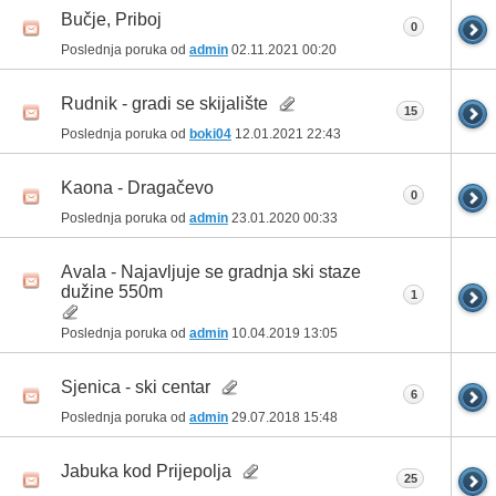
Bučje, Priboj
0
Poslednja poruka od
admin
02.11.2021
00:20
Rudnik - gradi se skijalište
15
Poslednja poruka od
boki04
12.01.2021
22:43
Kaona - Dragačevo
0
Poslednja poruka od
admin
23.01.2020
00:33
Avala - Najavljuje se gradnja ski staze
dužine 550m
1
Poslednja poruka od
admin
10.04.2019
13:05
Sjenica - ski centar
6
Poslednja poruka od
admin
29.07.2018
15:48
Jabuka kod Prijepolja
25