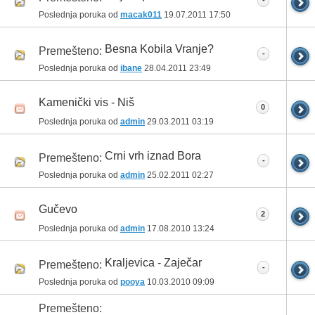
-
Poslednja poruka od
macak011
19.07.2011
17:50
Besna Kobila Vranje?
Premešteno:
-
Poslednja poruka od
ibane
28.04.2011
23:49
Kamenički vis - Niš
0
Poslednja poruka od
admin
29.03.2011
03:19
Crni vrh iznad Bora
Premešteno:
-
Poslednja poruka od
admin
25.02.2011
02:27
Gučevo
2
Poslednja poruka od
admin
17.08.2010
13:24
Kraljevica - Zaječar
Premešteno:
-
Poslednja poruka od
pooya
10.03.2010
09:09
Premešteno: