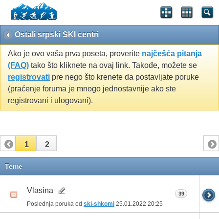
Ostali srpski SKI centri
Ako je ovo vaša prva poseta, proverite
najčešća pitanja
(FAQ)
tako što kliknete na ovaj link. Takođe, možete se
registrovati
pre nego što krenete da postavljate poruke
(praćenje foruma je mnogo jednostavnije ako ste
registrovani i ulogovani).
1
2
Teme
Vlasina
39
Poslednja poruka od
ski-shkomi
25.01.2022
20:25