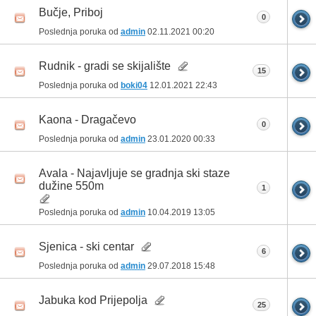
Bučje, Priboj
0
Poslednja poruka od
admin
02.11.2021
00:20
Rudnik - gradi se skijalište
15
Poslednja poruka od
boki04
12.01.2021
22:43
Kaona - Dragačevo
0
Poslednja poruka od
admin
23.01.2020
00:33
Avala - Najavljuje se gradnja ski staze
dužine 550m
1
Poslednja poruka od
admin
10.04.2019
13:05
Sjenica - ski centar
6
Poslednja poruka od
admin
29.07.2018
15:48
Jabuka kod Prijepolja
25