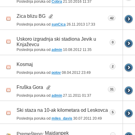
Poslednja poruka od
Cobra
21.10.2016
11:37
Zica blizu BG
42
Poslednja poruka od
sunCica
26.11.2013
17:33
Uskoro izgradnja ski stadiona Jevik u
0
Knjaževcu
Poslednja poruka od
admin
10.08.2012
11:35
Kosmaj
2
Poslednja poruka od
polov
08.04.2012
23:49
Fruška Gora
31
Poslednja poruka od
admin
27.11.2011
01:37
Ski staza na 10-ak kilometara od Leskovca
5
Poslednja poruka od
miles_davis
30.07.2011
20:49
Majdanpek
Premešteno: