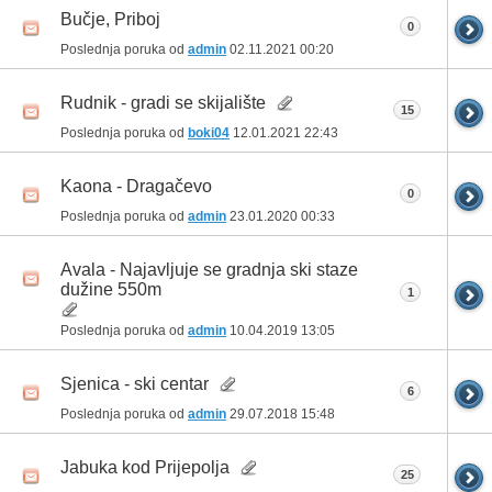
Bučje, Priboj
0
Poslednja poruka od
admin
02.11.2021
00:20
Rudnik - gradi se skijalište
15
Poslednja poruka od
boki04
12.01.2021
22:43
Kaona - Dragačevo
0
Poslednja poruka od
admin
23.01.2020
00:33
Avala - Najavljuje se gradnja ski staze
dužine 550m
1
Poslednja poruka od
admin
10.04.2019
13:05
Sjenica - ski centar
6
Poslednja poruka od
admin
29.07.2018
15:48
Jabuka kod Prijepolja
25