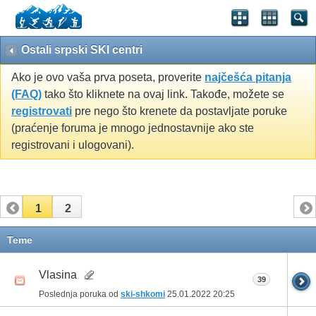
Ostali srpski SKI centri
Ako je ovo vaša prva poseta, proverite
najčešća pitanja
(FAQ)
tako što kliknete na ovaj link. Takođe, možete se
registrovati
pre nego što krenete da postavljate poruke
(praćenje foruma je mnogo jednostavnije ako ste
registrovani i ulogovani).
1
2
Teme
Vlasina
39
Poslednja poruka od
ski-shkomi
25.01.2022
20:25