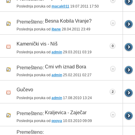
-
Poslednja poruka od
macak011
19.07.2011
17:50
Besna Kobila Vranje?
Premešteno:
-
Poslednja poruka od
ibane
28.04.2011
23:49
Kamenički vis - Niš
0
Poslednja poruka od
admin
29.03.2011
03:19
Crni vrh iznad Bora
Premešteno:
-
Poslednja poruka od
admin
25.02.2011
02:27
Gučevo
2
Poslednja poruka od
admin
17.08.2010
13:24
Kraljevica - Zaječar
Premešteno:
-
Poslednja poruka od
pooya
10.03.2010
09:09
Premešteno: