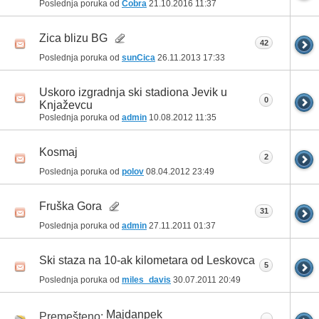
Poslednja poruka od
Cobra
21.10.2016
11:37
Zica blizu BG
42
Poslednja poruka od
sunCica
26.11.2013
17:33
Uskoro izgradnja ski stadiona Jevik u
0
Knjaževcu
Poslednja poruka od
admin
10.08.2012
11:35
Kosmaj
2
Poslednja poruka od
polov
08.04.2012
23:49
Fruška Gora
31
Poslednja poruka od
admin
27.11.2011
01:37
Ski staza na 10-ak kilometara od Leskovca
5
Poslednja poruka od
miles_davis
30.07.2011
20:49
Majdanpek
Premešteno: