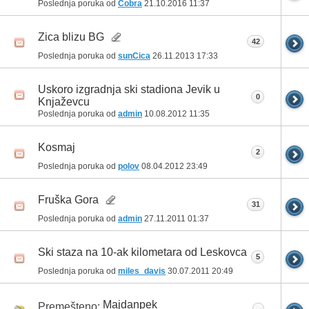
Poslednja poruka od
Cobra
21.10.2016
11:37
Zica blizu BG
42
Poslednja poruka od
sunCica
26.11.2013
17:33
Uskoro izgradnja ski stadiona Jevik u
0
Knjaževcu
Poslednja poruka od
admin
10.08.2012
11:35
Kosmaj
2
Poslednja poruka od
polov
08.04.2012
23:49
Fruška Gora
31
Poslednja poruka od
admin
27.11.2011
01:37
Ski staza na 10-ak kilometara od Leskovca
5
Poslednja poruka od
miles_davis
30.07.2011
20:49
Majdanpek
Premešteno: