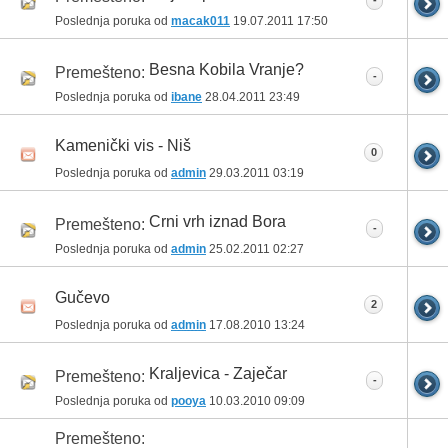
-
Poslednja poruka od
macak011
19.07.2011
17:50
Besna Kobila Vranje?
Premešteno:
-
Poslednja poruka od
ibane
28.04.2011
23:49
Kamenički vis - Niš
0
Poslednja poruka od
admin
29.03.2011
03:19
Crni vrh iznad Bora
Premešteno:
-
Poslednja poruka od
admin
25.02.2011
02:27
Gučevo
2
Poslednja poruka od
admin
17.08.2010
13:24
Kraljevica - Zaječar
Premešteno:
-
Poslednja poruka od
pooya
10.03.2010
09:09
Premešteno: