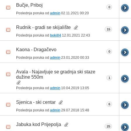
Bučje, Priboj
0
Poslednja poruka od
admin
02.11.2021
00:20
Rudnik - gradi se skijalište
15
Poslednja poruka od
boki04
12.01.2021
22:43
Kaona - Dragačevo
0
Poslednja poruka od
admin
23.01.2020
00:33
Avala - Najavljuje se gradnja ski staze
dužine 550m
1
Poslednja poruka od
admin
10.04.2019
13:05
Sjenica - ski centar
6
Poslednja poruka od
admin
29.07.2018
15:48
Jabuka kod Prijepolja
25