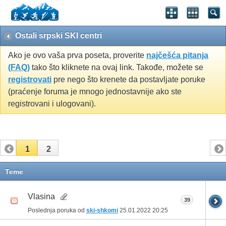
Ostali srpski SKI centri
Ako je ovo vaša prva poseta, proverite
najčešća pitanja
(FAQ)
tako što kliknete na ovaj link. Takođe, možete se
registrovati
pre nego što krenete da postavljate poruke
(praćenje foruma je mnogo jednostavnije ako ste
registrovani i ulogovani).
1
2
Teme
Vlasina
39
Poslednja poruka od
ski-shkomi
25.01.2022
20:25