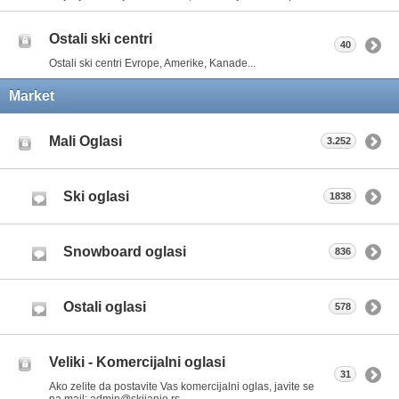
Ostali ski centri
40
Ostali ski centri Evrope, Amerike, Kanade...
Market
Mali Oglasi
3.252
Ski oglasi
1838
Snowboard oglasi
836
Ostali oglasi
578
Veliki - Komercijalni oglasi
31
Ako zelite da postavite Vas komercijalni oglas, javite se
na mail: admin@skijanje.rs