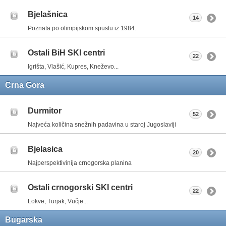
Bjelašnica
14
Poznata po olimpijskom spustu iz 1984.
Ostali BiH SKI centri
22
Igrišta, Vlašić, Kupres, Kneževo...
Crna Gora
Durmitor
52
Najveća količina snežnih padavina u staroj Jugoslaviji
Bjelasica
20
Najperspektivinija crnogorska planina
Ostali crnogorski SKI centri
22
Lokve, Turjak, Vučje...
Bugarska