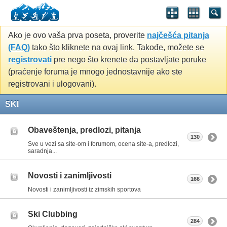
Ako je ovo vaša prva poseta, proverite
najčešća pitanja
(FAQ)
tako što kliknete na ovaj link. Takođe, možete se
registrovati
pre nego što krenete da postavljate poruke
(praćenje foruma je mnogo jednostavnije ako ste
registrovani i ulogovani).
SKI
Obaveštenja, predlozi, pitanja
130
Sve u vezi sa site-om i forumom, ocena site-a, predlozi,
saradnja...
Novosti i zanimljivosti
166
Novosti i zanimljivosti iz zimskih sportova
Ski Clubbing
284