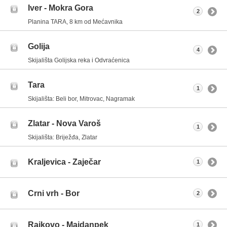
Iver - Mokra Gora
2
Planina TARA, 8 km od Mećavnika
Golija
4
Skijališta Golijska reka i Odvraćenica
Tara
1
Skijališta: Beli bor, Mitrovac, Nagramak
Zlatar - Nova Varoš
1
Skijališta: Briježđa, Zlatar
Kraljevica - Zaječar
1
Crni vrh - Bor
2
Rajkovo - Majdanpek
1