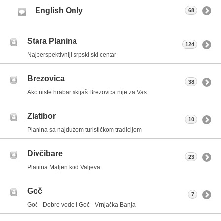
English Only
68
Stara Planina
124
Najperspektivniji srpski ski centar
Brezovica
38
Ako niste hrabar skijaš Brezovica nije za Vas
Zlatibor
10
Planina sa najdužom turističkom tradicijom
Divčibare
23
Planina Maljen kod Valjeva
Goč
7
Goč - Dobre vode i Goč - Vrnjačka Banja