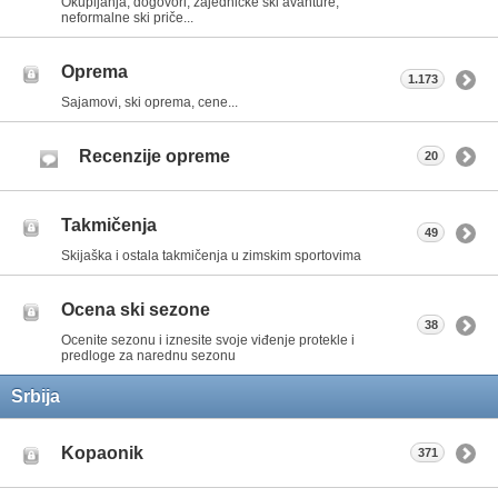
Okupljanja, dogovori, zajedničke ski avanture,
neformalne ski priče...
Oprema
1.173
Sajamovi, ski oprema, cene...
Recenzije opreme
20
Takmičenja
49
Skijaška i ostala takmičenja u zimskim sportovima
Ocena ski sezone
38
Ocenite sezonu i iznesite svoje viđenje protekle i
predloge za narednu sezonu
Srbija
Kopaonik
371