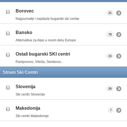
Borovec
31
Najpoznatiji i najstariji bugarski ski centar
Bansko
78
Alternativa za Alpe u ovom delu Evrope
Ostali bugarski SKI centri
15
Pamporovo, Vitoša, Semkovo...
Strani Ski Centri
Slovenija
26
Ski centri Slovenije
Makedonija
7
Ski centri Makedonije