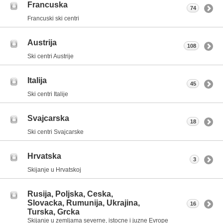
Francuska
74
Francuski ski centri
Austrija
108
Ski centri Austrije
Italija
45
Ski centri Italije
Svajcarska
18
Ski centri Svajcarske
Hrvatska
3
Skijanje u Hrvatskoj
Rusija, Poljska, Ceska,
Slovacka, Rumunija, Ukrajina,
16
Turska, Grcka
Skijanje u zemljama severne, istocne i juzne Evrope