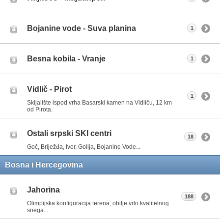
Bojanine vode - Suva planina
1
Besna kobila - Vranje
1
Vidlič - Pirot
1
Skijalište ispod vrha Basarski kamen na Vidliču, 12 km
od Pirota.
Ostali srpski SKI centri
18
Goč, Briježđa, Iver, Golija, Bojanine Vode...
Bosna i Hercegovina
Jahorina
188
Olimpijska konfiguracija terena, obilje vrlo kvalitetnog
snega...