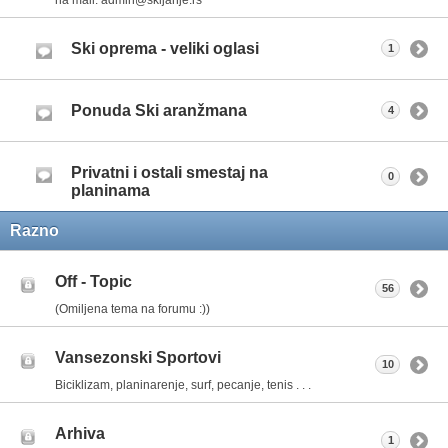
Ski oprema - veliki oglasi
1
Ponuda Ski aranžmana
4
Privatni i ostali smestaj na
0
planinama
Razno
Off - Topic
56
(Omiljena tema na forumu :))
Vansezonski Sportovi
10
Biciklizam, planinarenje, surf, pecanje, tenis . . .
Arhiva
1