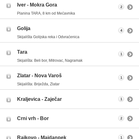
Iver - Mokra Gora
2
Planina TARA, 8 km od Mećavnika
Golija
4
Skijališta Golijska reka i Odvraćenica
Tara
1
Skijališta: Beli bor, Mitrovac, Nagramak
Zlatar - Nova Varoš
1
Skijališta: Briježđa, Zlatar
Kraljevica - Zaječar
1
Crni vrh - Bor
2
Rajkovo - Majdanpek
1