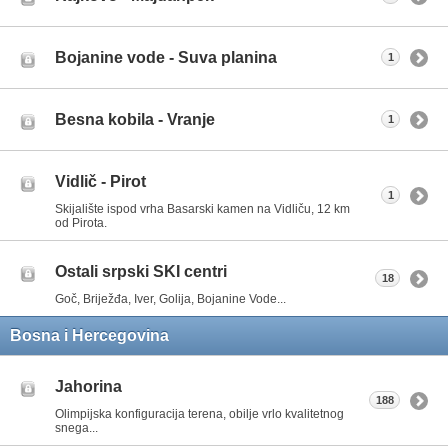
Bojanine vode - Suva planina
1
Besna kobila - Vranje
1
Vidlič - Pirot
1
Skijalište ispod vrha Basarski kamen na Vidliču, 12 km
od Pirota.
Ostali srpski SKI centri
18
Goč, Briježđa, Iver, Golija, Bojanine Vode...
Bosna i Hercegovina
Jahorina
188
Olimpijska konfiguracija terena, obilje vrlo kvalitetnog
snega...