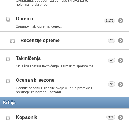
Okupljanja, dogovori, zajedničke ski avanture,
neformalne ski priče...
Oprema
1.173
Sajamovi, ski oprema, cene...
Recenzije opreme
20
Takmičenja
49
Skijaška i ostala takmičenja u zimskim sportovima
Ocena ski sezone
38
Ocenite sezonu i iznesite svoje viđenje protekle i
predloge za narednu sezonu
Srbija
Kopaonik
371