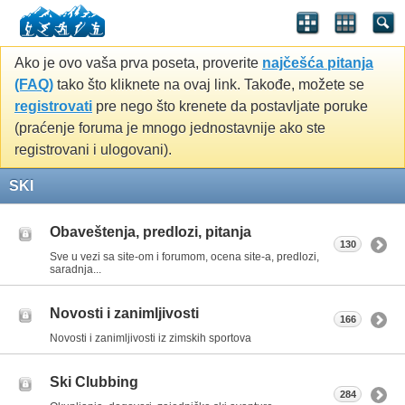
Ako je ovo vaša prva poseta, proverite
najčešća pitanja
(FAQ)
tako što kliknete na ovaj link. Takođe, možete se
registrovati
pre nego što krenete da postavljate poruke
(praćenje foruma je mnogo jednostavnije ako ste
registrovani i ulogovani).
SKI
Obaveštenja, predlozi, pitanja
130
Sve u vezi sa site-om i forumom, ocena site-a, predlozi,
saradnja...
Novosti i zanimljivosti
166
Novosti i zanimljivosti iz zimskih sportova
Ski Clubbing
284