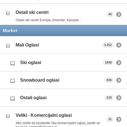
Ostali ski centri
40
Ostali ski centri Evrope, Amerike, Kanade...
Market
Mali Oglasi
3.252
Ski oglasi
1838
Snowboard oglasi
836
Ostali oglasi
578
Veliki - Komercijalni oglasi
31
Ako zelite da postavite Vas komercijalni oglas, javite se
na mail: admin@skijanje.rs