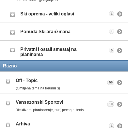
Ski oprema - veliki oglasi
1
Ponuda Ski aranžmana
4
Privatni i ostali smestaj na
0
planinama
Razno
Off - Topic
56
(Omiljena tema na forumu :))
Vansezonski Sportovi
10
Biciklizam, planinarenje, surf, pecanje, tenis . . .
Arhiva
1