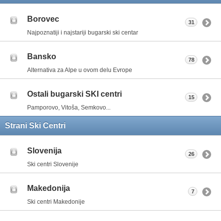
Borovec
31
Najpoznatiji i najstariji bugarski ski centar
Bansko
78
Alternativa za Alpe u ovom delu Evrope
Ostali bugarski SKI centri
15
Pamporovo, Vitoša, Semkovo...
Strani Ski Centri
Slovenija
26
Ski centri Slovenije
Makedonija
7
Ski centri Makedonije