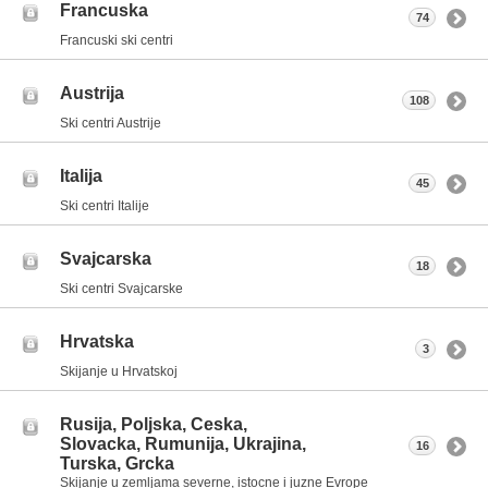
Francuska
74
Francuski ski centri
Austrija
108
Ski centri Austrije
Italija
45
Ski centri Italije
Svajcarska
18
Ski centri Svajcarske
Hrvatska
3
Skijanje u Hrvatskoj
Rusija, Poljska, Ceska,
Slovacka, Rumunija, Ukrajina,
16
Turska, Grcka
Skijanje u zemljama severne, istocne i juzne Evrope