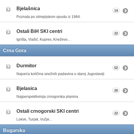
Bjelašnica
14
Poznata po olimpijskom spustu iz 1984.
Ostali BiH SKI centri
22
Igrišta, Vlašić, Kupres, Kneževo...
Crna Gora
Durmitor
52
Najveća količina snežnih padavina u staroj Jugoslaviji
Bjelasica
20
Najperspektivinija crnogorska planina
Ostali crnogorski SKI centri
22
Lokve, Turjak, Vučje...
Bugarska