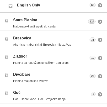
English Only
68
Stara Planina
124
Najperspektivniji srpski ski centar
Brezovica
38
Ako niste hrabar skijaš Brezovica nije za Vas
Zlatibor
10
Planina sa najdužom turističkom tradicijom
Divčibare
23
Planina Maljen kod Valjeva
Goč
7
Goč - Dobre vode i Goč - Vrnjačka Banja