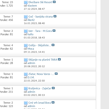
Teme: 23
Divcibare Ski Resort
ruke: 1.725
od
vlastem
27.12.2024,
08:47
Teme: 7
Goč - banjska strana
Poruke: 456
od
ilke42
16.01.2023,
08:40
Teme: 2
Iver - Tara - M.Gora
Poruke: 81
od
hallo
01.03.2018,
18:43
Teme: 4
Golija - Skijaliste...
Poruke: 62
od
Moca
09.11.2023,
14:41
Teme: 1
Skijanje na planini TARA
Poruke: 28
od
admin
20.08.2022,
20:12
Teme: 1
Zlatar, Nova Varos -...
Poruke: 81
od
D.I.M.
22.01.2024,
22:50
Teme: 1
Kraljevica - Zaječar
Poruke: 211
od
admin
03.02.2021,
00:13
Teme: 2
Crni vrh iznad Bora
Poruke: 123
od
admin