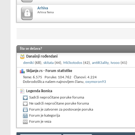
Arhiva
Arhiva Tema
Šta se dešava?
Današnji rođendani
demiki
(68),
skitata
(44),
Mićkotodos
(42),
antiR3ality
,
Ivooo
(41)
Skijanje.rs - Forum statistike
Teme
6.575
Poruke
104.762
Članovi
4.224
Dobrodošlica našem najnovijem članu,
oxymoron93
Legenda ikonica
Sadrži nepročitane poruke foruma
Ne sadrži nepročitane poruke foruma
Forum je zatvoren za postovanje poruka
Forum je kategorija
Forum je veza