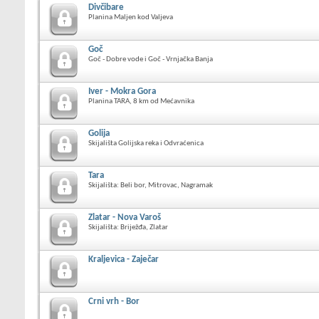
Divčibare
Planina Maljen kod Valjeva
Goč
Goč - Dobre vode i Goč - Vrnjačka Banja
Iver - Mokra Gora
Planina TARA, 8 km od Mećavnika
Golija
Skijališta Golijska reka i Odvraćenica
Tara
Skijališta: Beli bor, Mitrovac, Nagramak
Zlatar - Nova Varoš
Skijališta: Briježđa, Zlatar
Kraljevica - Zaječar
Crni vrh - Bor