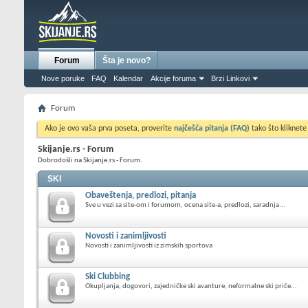
Forum
Šta je novo?
Nove poruke
FAQ
Kalendar
Akcije foruma
Brzi Linkovi
Forum
Ako je ovo vaša prva poseta, proverite
najčešća pitanja (FAQ)
tako što kliknete
Skijanje.rs - Forum
Dobrodošli na Skijanje.rs - Forum.
SKI
Obaveštenja, predlozi, pitanja
Sve u vezi sa site-om i forumom, ocena site-a, predlozi, saradnja...
Novosti i zanimljivosti
Novosti i zanimljivosti iz zimskih sportova
Ski Clubbing
Okupljanja, dogovori, zajedničke ski avanture, neformalne ski priče...