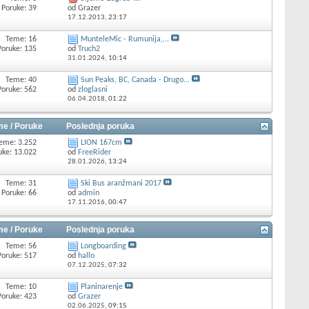
Poruke: 39
od Grazer
17.12.2013,
23:17
Teme: 16
MunteleMic - Rumunija,...
Poruke: 135
od
Truch2
31.01.2024,
10:14
Teme: 40
Sun Peaks, BC, Canada - Drugo...
Poruke: 562
od
zloglasni
06.04.2018,
01:22
e / Poruke
Poslednja poruka
eme: 3.252
LION 167cm
uke: 13.022
od
FreeRider
28.01.2026,
13:24
Teme: 31
Ski Bus aranžmani 2017
Poruke: 66
od
admin
17.11.2016,
00:47
e / Poruke
Poslednja poruka
Teme: 56
Longboarding
Poruke: 517
od
hallo
07.12.2025,
07:32
Teme: 10
Planinarenje
Poruke: 423
od
Grazer
02.06.2025,
09:15