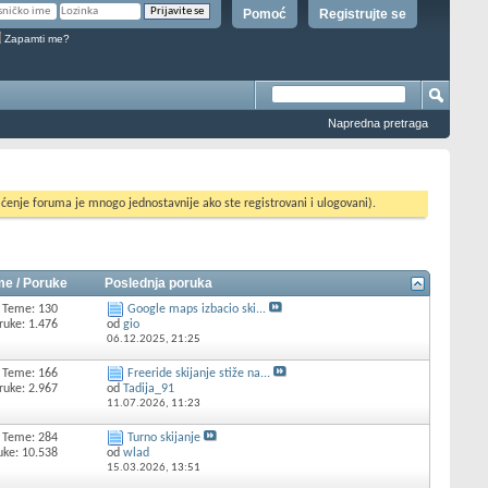
Pomoć
Registrujte se
Zapamti me?
Napredna pretraga
ćenje foruma je mnogo jednostavnije ako ste registrovani i ulogovani).
e / Poruke
Poslednja poruka
Teme: 130
Google maps izbacio ski...
ruke: 1.476
od
gio
06.12.2025,
21:25
Teme: 166
Freeride skijanje stiže na...
ruke: 2.967
od
Tadija_91
11.07.2026,
11:23
Teme: 284
Turno skijanje
uke: 10.538
od
wlad
15.03.2026,
13:51