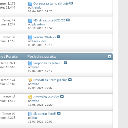
eme: 1.173
Oprema za turno skijanje
uke: 21.444
od
trendo
08.04.2026,
09:23
Teme: 49
FIS ski sezona 2025/26
ruke: 1.247
od
plageton
03.12.2025,
15:57
Teme: 38
Sezona 2024/25
ruke: 1.165
od
FreeRider
05.05.2025,
13:18
e / Poruke
Poslednja poruka
Teme: 371
Preporuka za letnje...
uke: 13.516
od
wlad
29.06.2026,
19:12
Teme: 124
Novosti sa Stare planine
ruke: 6.140
od
wlad
09.04.2026,
09:32
Teme: 38
Brezovica 2023/24
ruke: 1.515
od
wlad
18.05.2026,
22:20
Teme: 10
Ski centar Tornik
ruke: 2.326
od
Bax
13.03.2026,
10:01