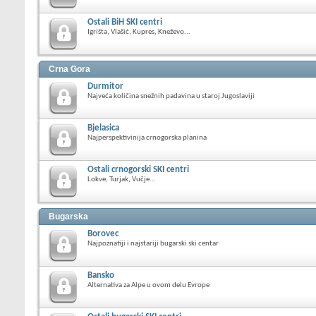
Ostali BiH SKI centri
Igrišta, Vlašić, Kupres, Kneževo...
Crna Gora
Durmitor
Najveća količina snežnih padavina u staroj Jugoslaviji
Bjelasica
Najperspektivinija crnogorska planina
Ostali crnogorski SKI centri
Lokve, Turjak, Vučje...
Bugarska
Borovec
Najpoznatiji i najstariji bugarski ski centar
Bansko
Alternativa za Alpe u ovom delu Evrope