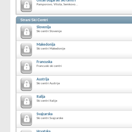
Ostali bugarski SKI centri
Pamporovo, Vitoša, Semkovo...
Strani Ski Centri
Slovenija
Ski centri Slovenije
Makedonija
Ski centri Makedonije
Francuska
Francuski ski centri
Austrija
Ski centri Austrije
Italija
Ski centri Italije
Svajcarska
Ski centri Svajcarske
Hrvatska