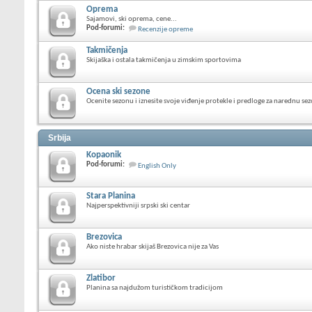
Oprema
Sajamovi, ski oprema, cene...
Pod-forumi:
Recenzije opreme
Takmičenja
Skijaška i ostala takmičenja u zimskim sportovima
Ocena ski sezone
Ocenite sezonu i iznesite svoje viđenje protekle i predloge za narednu se
Srbija
Kopaonik
Pod-forumi:
English Only
Stara Planina
Najperspektivniji srpski ski centar
Brezovica
Ako niste hrabar skijaš Brezovica nije za Vas
Zlatibor
Planina sa najdužom turističkom tradicijom