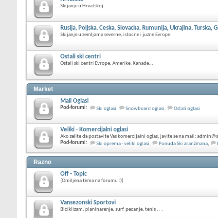
Skijanje u Hrvatskoj
Rusija, Poljska, Ceska, Slovacka, Rumunija, Ukrajina, Turska, 
Skijanje u zemljama severne, istocne i juzne Evrope
Ostali ski centri
Ostali ski centri Evrope, Amerike, Kanade...
Market
Mali Oglasi
Pod-forumi:
Ski oglasi
,
Snowboard oglasi
,
Ostali oglasi
Veliki - Komercijalni oglasi
Ako zelite da postavite Vas komercijalni oglas, javite se na mail: admin@s
Pod-forumi:
Ski oprema - veliki oglasi
,
Ponuda Ski aranžmana
,
Razno
Off - Topic
(Omiljena tema na forumu :))
Vansezonski Sportovi
Biciklizam, planinarenje, surf, pecanje, tenis . . .