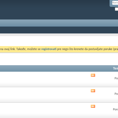
 na ovaj link. Takođe, možete se
registrovati
pre nego što krenete da postavljate poruke (pra
Tem
Pogledati
Po
RSS
feed
ovog
Pogledati
foruma
Po
RSS
feed
ovog
Pogledati
foruma
Por
RSS
feed