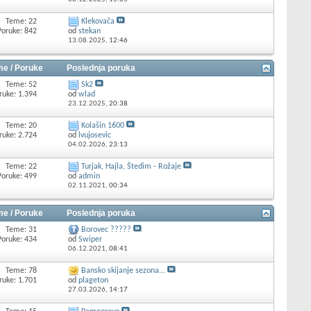
Teme: 22
Klekovača
Poruke: 842
od
stekan
13.08.2025,
12:46
e / Poruke
Poslednja poruka
Teme: 52
Sk2
ruke: 1.394
od
wlad
23.12.2025,
20:38
Teme: 20
Kolašin 1600
ruke: 2.724
od
lvujosevic
04.02.2026,
23:13
Teme: 22
Turjak, Hajla, Štedim - Rožaje
Poruke: 499
od
admin
02.11.2021,
00:34
e / Poruke
Poslednja poruka
Teme: 31
Borovec ?????
Poruke: 434
od
Swiper
06.12.2021,
08:41
Teme: 78
Bansko skijanje sezona...
ruke: 1.701
od
plageton
27.03.2026,
14:17