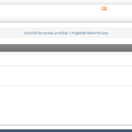
feed
ovog
Pogledati
foruma
RSS
feed
ovog
foruma
Označiti forum kao pročitan
|
Pogledati lidere foruma