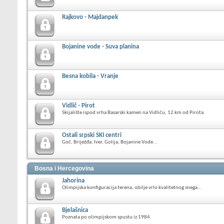
Rajkovo - Majdanpek
Bojanine vode - Suva planina
Besna kobila - Vranje
Vidlič - Pirot
Skijalište ispod vrha Basarski kamen na Vidliču, 12 km od Pirota.
Ostali srpski SKI centri
Goč, Briježđa, Iver, Golija, Bojanine Vode...
Bosna i Hercegovina
Jahorina
Olimpijska konfiguracija terena, obilje vrlo kvalitetnog snega...
Bjelašnica
Poznata po olimpijskom spustu iz 1984.