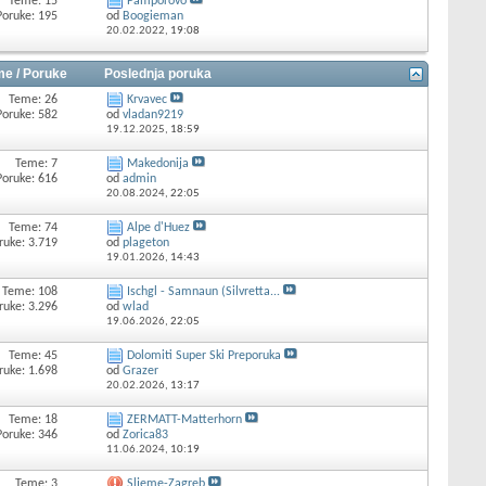
Teme: 15
Pamporovo
Poruke: 195
od
Boogieman
20.02.2022,
19:08
e / Poruke
Poslednja poruka
Teme: 26
Krvavec
Poruke: 582
od
vladan9219
19.12.2025,
18:59
Teme: 7
Makedonija
Poruke: 616
od
admin
20.08.2024,
22:05
Teme: 74
Alpe d'Huez
ruke: 3.719
od
plageton
19.01.2026,
14:43
Teme: 108
Ischgl - Samnaun (Silvretta...
ruke: 3.296
od
wlad
19.06.2026,
22:05
Teme: 45
Dolomiti Super Ski Preporuka
ruke: 1.698
od
Grazer
20.02.2026,
13:17
Teme: 18
ZERMATT-Matterhorn
Poruke: 346
od
Zorica83
11.06.2024,
10:19
Teme: 3
Sljeme-Zagreb