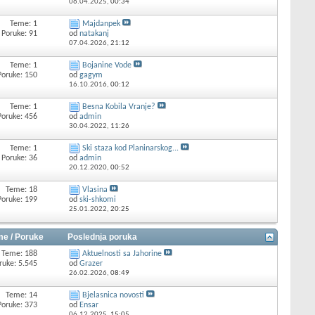
06.04.2025,
00:34
Teme: 1
Majdanpek
Poruke: 91
od
natakanj
07.04.2026,
21:12
Teme: 1
Bojanine Vode
Poruke: 150
od
gagym
16.10.2016,
00:12
Teme: 1
Besna Kobila Vranje?
Poruke: 456
od
admin
30.04.2022,
11:26
Teme: 1
Ski staza kod Planinarskog...
Poruke: 36
od
admin
20.12.2020,
00:52
Teme: 18
Vlasina
Poruke: 199
od
ski-shkomi
25.01.2022,
20:25
e / Poruke
Poslednja poruka
Teme: 188
Aktuelnosti sa Jahorine
ruke: 5.545
od
Grazer
26.02.2026,
08:49
Teme: 14
Bjelasnica novosti
Poruke: 373
od
Ensar
06.12.2025,
15:05