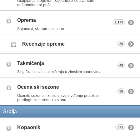
Okupljanja, dogovori, zajedničke ski avanture,
neformalne ski priče...
Oprema
1.173
Sajamovi, ski oprema, cene...
Recenzije opreme
20
Takmičenja
49
Skijaška i ostala takmičenja u zimskim sportovima
Ocena ski sezone
38
Ocenite sezonu i iznesite svoje viđenje protekle i
predloge za narednu sezonu
Srbija
Kopaonik
371