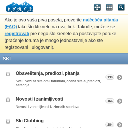
Ako je ovo vaša prva poseta, proverite
najčešća pitanja
(FAQ)
tako što kliknete na ovaj link. Takođe, možete se
registrovati
pre nego što krenete da postavljate poruke
(praćenje foruma je mnogo jednostavnije ako ste
registrovani i ulogovani).
SKI
Obaveštenja, predlozi, pitanja
130
Sve u vezi sa site-om i forumom, ocena site-a, predlozi,
saradnja...
Novosti i zanimljivosti
166
Novosti i zanimljivosti iz zimskih sportova
Ski Clubbing
284