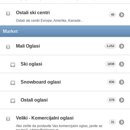
Ostali ski centri
40
Ostali ski centri Evrope, Amerike, Kanade...
Market
Mali Oglasi
3.252
Ski oglasi
1838
Snowboard oglasi
836
Ostali oglasi
578
Veliki - Komercijalni oglasi
31
Ako zelite da postavite Vas komercijalni oglas, javite se
na mail: admin@skijanje.rs