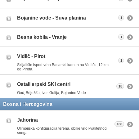
Bojanine vode - Suva planina
1
Besna kobila - Vranje
1
Vidlič - Pirot
1
Skijalište ispod vrha Basarski kamen na Vidliču, 12 km
od Pirota.
Ostali srpski SKI centri
18
Goč, Briježđa, Iver, Golija, Bojanine Vode...
Bosna i Hercegovina
Jahorina
188
Olimpijska konfiguracija terena, obilje vrlo kvalitetnog
snega...