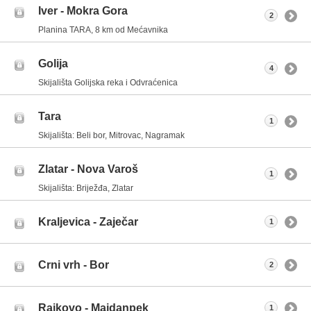
Iver - Mokra Gora
2
Planina TARA, 8 km od Mećavnika
Golija
4
Skijališta Golijska reka i Odvraćenica
Tara
1
Skijališta: Beli bor, Mitrovac, Nagramak
Zlatar - Nova Varoš
1
Skijališta: Briježđa, Zlatar
Kraljevica - Zaječar
1
Crni vrh - Bor
2
Rajkovo - Majdanpek
1