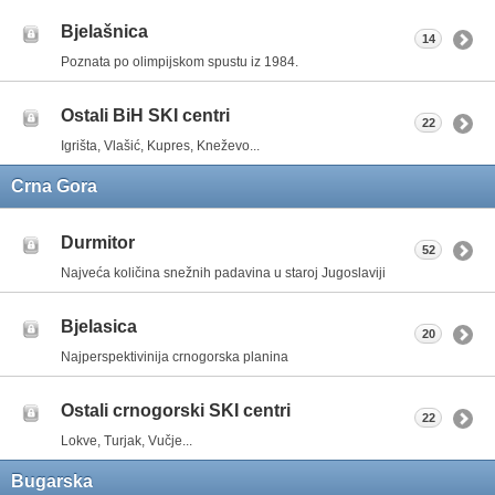
Bjelašnica
14
Poznata po olimpijskom spustu iz 1984.
Ostali BiH SKI centri
22
Igrišta, Vlašić, Kupres, Kneževo...
Crna Gora
Durmitor
52
Najveća količina snežnih padavina u staroj Jugoslaviji
Bjelasica
20
Najperspektivinija crnogorska planina
Ostali crnogorski SKI centri
22
Lokve, Turjak, Vučje...
Bugarska