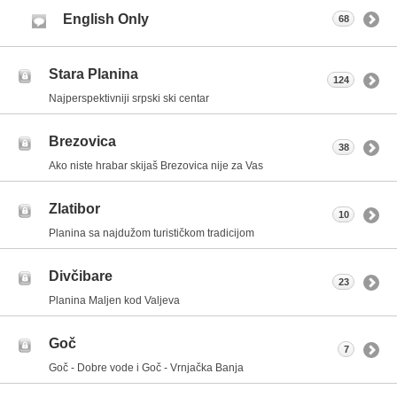
English Only
68
Stara Planina
124
Najperspektivniji srpski ski centar
Brezovica
38
Ako niste hrabar skijaš Brezovica nije za Vas
Zlatibor
10
Planina sa najdužom turističkom tradicijom
Divčibare
23
Planina Maljen kod Valjeva
Goč
7
Goč - Dobre vode i Goč - Vrnjačka Banja