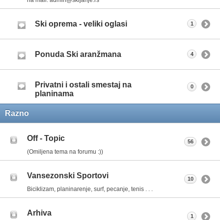
Ski oprema - veliki oglasi
1
Ponuda Ski aranžmana
4
Privatni i ostali smestaj na
0
planinama
Razno
Off - Topic
56
(Omiljena tema na forumu :))
Vansezonski Sportovi
10
Biciklizam, planinarenje, surf, pecanje, tenis . . .
Arhiva
1