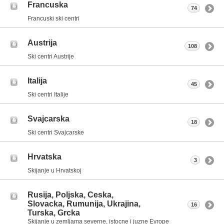
Francuska
74
Francuski ski centri
Austrija
108
Ski centri Austrije
Italija
45
Ski centri Italije
Svajcarska
18
Ski centri Svajcarske
Hrvatska
3
Skijanje u Hrvatskoj
Rusija, Poljska, Ceska,
Slovacka, Rumunija, Ukrajina,
16
Turska, Grcka
Skijanje u zemljama severne, istocne i juzne Evrope