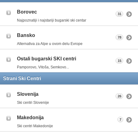
Borovec
31
Najpoznatiji i najstariji bugarski ski centar
Bansko
78
Alternativa za Alpe u ovom delu Evrope
Ostali bugarski SKI centri
15
Pamporovo, Vitoša, Semkovo...
Strani Ski Centri
Slovenija
26
Ski centri Slovenije
Makedonija
7
Ski centri Makedonije