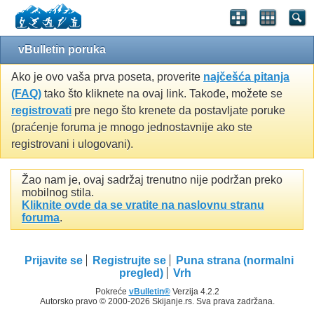
vBulletin poruka
Ako je ovo vaša prva poseta, proverite
najčešća pitanja
(FAQ)
tako što kliknete na ovaj link. Takođe, možete se
registrovati
pre nego što krenete da postavljate poruke
(praćenje foruma je mnogo jednostavnije ako ste
registrovani i ulogovani).
Žao nam je, ovaj sadržaj trenutno nije podržan preko
mobilnog stila.
Kliknite ovde da se vratite na naslovnu stranu
foruma
.
Prijavite se
Registrujte se
Puna strana (normalni
pregled)
Vrh
Pokreće
vBulletin®
Verzija 4.2.2
Autorsko pravo © 2000-2026 Skijanje.rs. Sva prava zadržana.