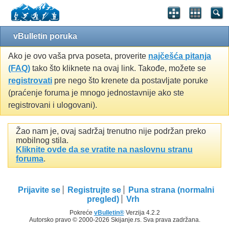
vBulletin poruka
Ako je ovo vaša prva poseta, proverite
najčešća pitanja
(FAQ)
tako što kliknete na ovaj link. Takođe, možete se
registrovati
pre nego što krenete da postavljate poruke
(praćenje foruma je mnogo jednostavnije ako ste
registrovani i ulogovani).
Žao nam je, ovaj sadržaj trenutno nije podržan preko
mobilnog stila.
Kliknite ovde da se vratite na naslovnu stranu
foruma
.
Prijavite se
Registrujte se
Puna strana (normalni
pregled)
Vrh
Pokreće
vBulletin®
Verzija 4.2.2
Autorsko pravo © 2000-2026 Skijanje.rs. Sva prava zadržana.