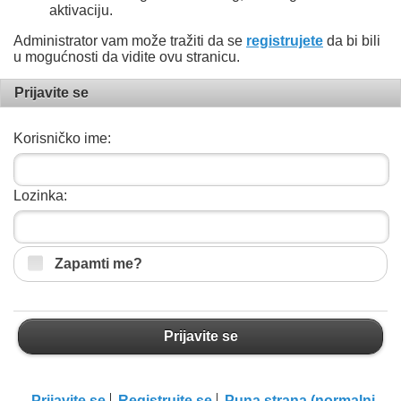
aktivaciju.
Administrator vam može tražiti da se
registrujete
da bi bili
u mogućnosti da vidite ovu stranicu.
Prijavite se
Korisničko ime:
Lozinka:
Zapamti me?
Prijavite se
Prijavite se
Registrujte se
Puna strana (normalni