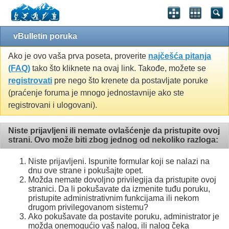
vBulletin poruka
Ako je ovo vaša prva poseta, proverite
najčešća pitanja
(FAQ)
tako što kliknete na ovaj link. Takođe, možete se
registrovati
pre nego što krenete da postavljate poruke
(praćenje foruma je mnogo jednostavnije ako ste
registrovani i ulogovani).
Niste prijavljeni ili nemate ovlašćenje da pristupite ovoj
strani. Ovo može biti zbog jednog od nekoliko razloga:
Niste prijavljeni. Ispunite formular koji se nalazi na
dnu ove strane i pokušajte opet.
Možda nemate dovoljno privilegija da pristupite ovoj
stranici. Da li pokušavate da izmenite tuđu poruku,
pristupite administrativnim funkcijama ili nekom
drugom privilegovanom sistemu?
Ako pokušavate da postavite poruku, administrator je
možda onemogućio vaš nalog, ili nalog čeka