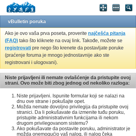
vBulletin poruka
Ako je ovo vaša prva poseta, proverite
najčešća pitanja
(FAQ)
tako što kliknete na ovaj link. Takođe, možete se
registrovati
pre nego što krenete da postavljate poruke
(praćenje foruma je mnogo jednostavnije ako ste
registrovani i ulogovani).
Niste prijavljeni ili nemate ovlašćenje da pristupite ovoj
strani. Ovo može biti zbog jednog od nekoliko razloga:
Niste prijavljeni. Ispunite formular koji se nalazi na
dnu ove strane i pokušajte opet.
Možda nemate dovoljno privilegija da pristupite ovoj
stranici. Da li pokušavate da izmenite tuđu poruku,
pristupite administrativnim funkcijama ili nekom
drugom privilegovanom sistemu?
Ako pokušavate da postavite poruku, administrator je
možda onemogućio vaš nalog, ili nalog čeka