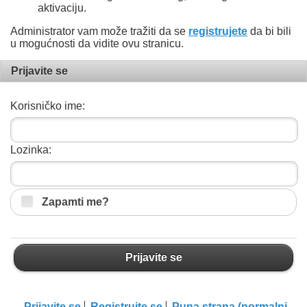
aktivaciju.
Administrator vam može tražiti da se
registrujete
da bi bili
u mogućnosti da vidite ovu stranicu.
Prijavite se
Korisničko ime:
Lozinka:
Zapamti me?
Prijavite se
Prijavite se
Registrujte se
Puna strana (normalni