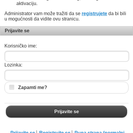
aktivaciju.
Administrator vam može tražiti da se
registrujete
da bi bili
u mogućnosti da vidite ovu stranicu.
Prijavite se
Korisničko ime:
Lozinka:
Zapamti me?
Prijavite se
Prijavite se
Registrujte se
Puna strana (normalni