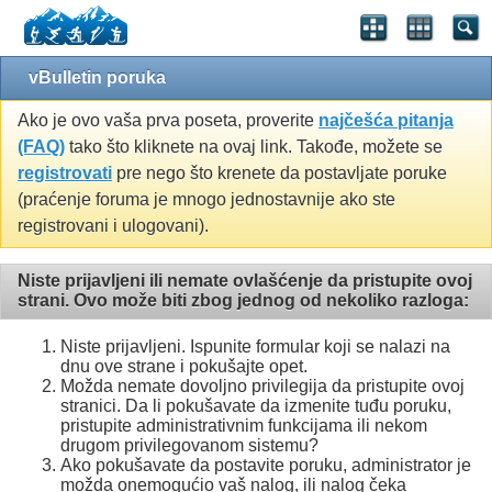
vBulletin poruka
Ako je ovo vaša prva poseta, proverite
najčešća pitanja
(FAQ)
tako što kliknete na ovaj link. Takođe, možete se
registrovati
pre nego što krenete da postavljate poruke
(praćenje foruma je mnogo jednostavnije ako ste
registrovani i ulogovani).
Niste prijavljeni ili nemate ovlašćenje da pristupite ovoj
strani. Ovo može biti zbog jednog od nekoliko razloga:
Niste prijavljeni. Ispunite formular koji se nalazi na
dnu ove strane i pokušajte opet.
Možda nemate dovoljno privilegija da pristupite ovoj
stranici. Da li pokušavate da izmenite tuđu poruku,
pristupite administrativnim funkcijama ili nekom
drugom privilegovanom sistemu?
Ako pokušavate da postavite poruku, administrator je
možda onemogućio vaš nalog, ili nalog čeka