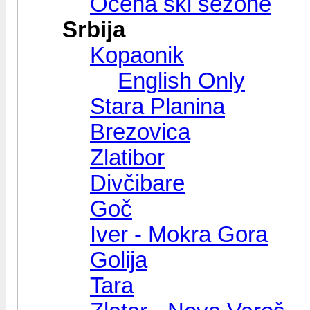
Ocena ski sezone
Srbija
Kopaonik
English Only
Stara Planina
Brezovica
Zlatibor
Divčibare
Goč
Iver - Mokra Gora
Golija
Tara