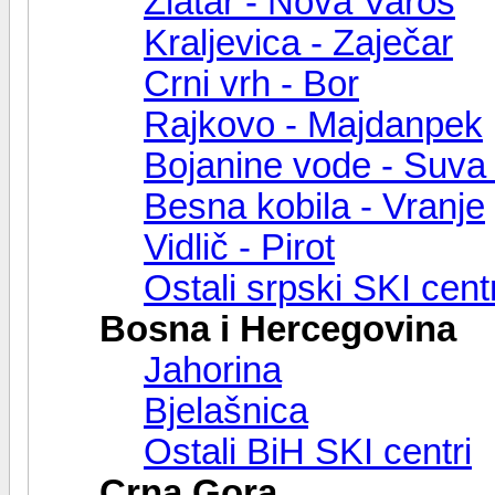
Zlatar - Nova Varoš
Kraljevica - Zaječar
Crni vrh - Bor
Rajkovo - Majdanpek
Bojanine vode - Suva 
Besna kobila - Vranje
Vidlič - Pirot
Ostali srpski SKI centr
Bosna i Hercegovina
Jahorina
Bjelašnica
Ostali BiH SKI centri
Crna Gora