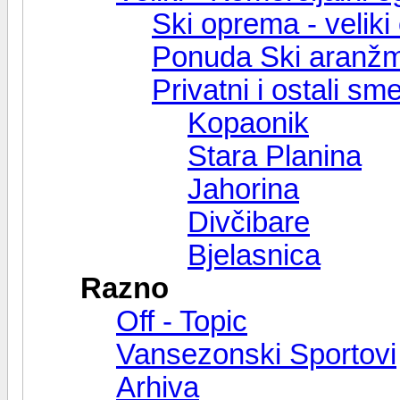
Ski oprema - veliki 
Ponuda Ski aranž
Privatni i ostali s
Kopaonik
Stara Planina
Jahorina
Divčibare
Bjelasnica
Razno
Off - Topic
Vansezonski Sportovi
Arhiva