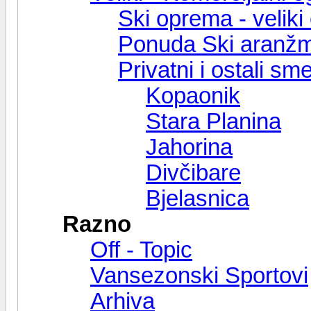
Ski oprema - veliki 
Ponuda Ski aranž
Privatni i ostali s
Kopaonik
Stara Planina
Jahorina
Divčibare
Bjelasnica
Razno
Off - Topic
Vansezonski Sportovi
Arhiva