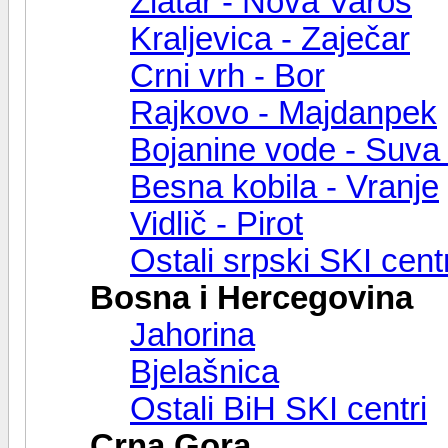
Zlatar - Nova Varoš
Kraljevica - Zaječar
Crni vrh - Bor
Rajkovo - Majdanpek
Bojanine vode - Suva 
Besna kobila - Vranje
Vidlič - Pirot
Ostali srpski SKI centr
Bosna i Hercegovina
Jahorina
Bjelašnica
Ostali BiH SKI centri
Crna Gora