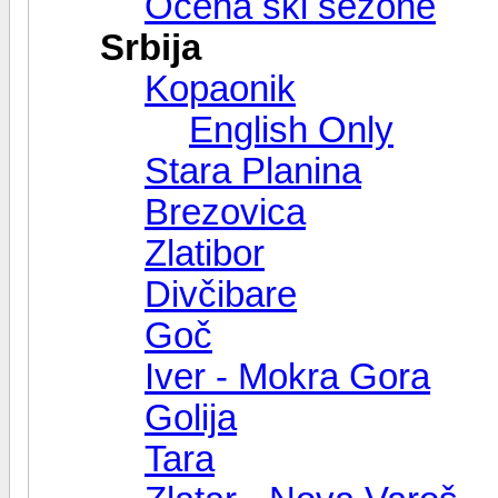
Ocena ski sezone
Srbija
Kopaonik
English Only
Stara Planina
Brezovica
Zlatibor
Divčibare
Goč
Iver - Mokra Gora
Golija
Tara