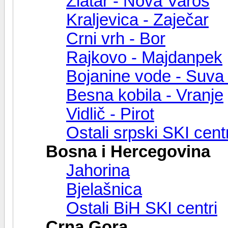
Zlatar - Nova Varoš
Kraljevica - Zaječar
Crni vrh - Bor
Rajkovo - Majdanpek
Bojanine vode - Suva 
Besna kobila - Vranje
Vidlič - Pirot
Ostali srpski SKI centr
Bosna i Hercegovina
Jahorina
Bjelašnica
Ostali BiH SKI centri
Crna Gora