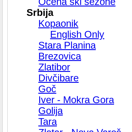
Ocena ski sezone
Srbija
Kopaonik
English Only
Stara Planina
Brezovica
Zlatibor
Divčibare
Goč
Iver - Mokra Gora
Golija
Tara