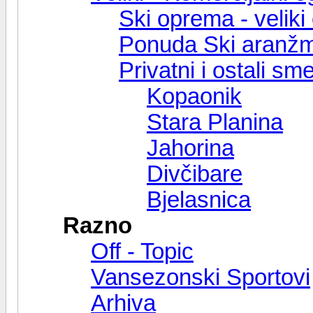
Ski oprema - veliki 
Ponuda Ski aranž
Privatni i ostali s
Kopaonik
Stara Planina
Jahorina
Divčibare
Bjelasnica
Razno
Off - Topic
Vansezonski Sportovi
Arhiva