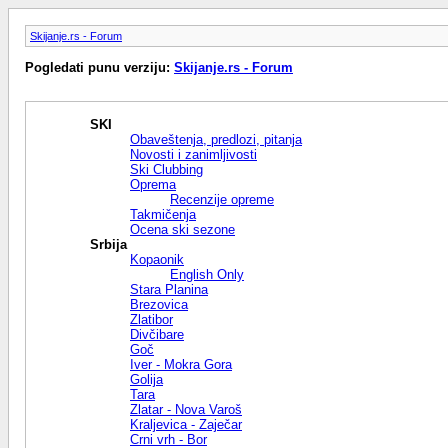
Skijanje.rs - Forum
Pogledati punu verziju:
Skijanje.rs - Forum
SKI
Obaveštenja, predlozi, pitanja
Novosti i zanimljivosti
Ski Clubbing
Oprema
Recenzije opreme
Takmičenja
Ocena ski sezone
Srbija
Kopaonik
English Only
Stara Planina
Brezovica
Zlatibor
Divčibare
Goč
Iver - Mokra Gora
Golija
Tara
Zlatar - Nova Varoš
Kraljevica - Zaječar
Crni vrh - Bor