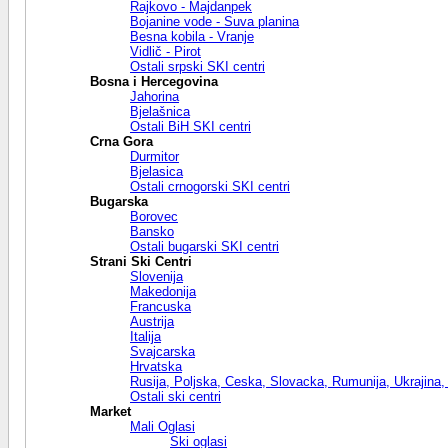
Rajkovo - Majdanpek
Bojanine vode - Suva planina
Besna kobila - Vranje
Vidlič - Pirot
Ostali srpski SKI centri
Bosna i Hercegovina
Jahorina
Bjelašnica
Ostali BiH SKI centri
Crna Gora
Durmitor
Bjelasica
Ostali crnogorski SKI centri
Bugarska
Borovec
Bansko
Ostali bugarski SKI centri
Strani Ski Centri
Slovenija
Makedonija
Francuska
Austrija
Italija
Svajcarska
Hrvatska
Rusija, Poljska, Ceska, Slovacka, Rumunija, Ukrajina,
Ostali ski centri
Market
Mali Oglasi
Ski oglasi