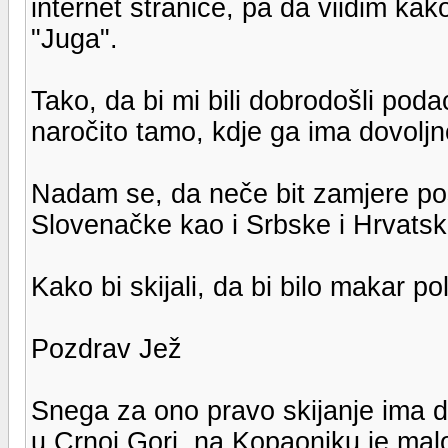
internet stranice, pa da viidim ka
"Juga".
Tako, da bi mi bili dobrodošli podac
naročito tamo, kdje ga ima dovoljn
Nadam se, da neče bit zamjere po
Slovenačke kao i Srbske i Hrvatske
Kako bi skijali, da bi bilo makar p
Pozdrav Jež
Snega za ono pravo skijanje ima 
u Crnoj Gori, na Kopaoniku je malo 