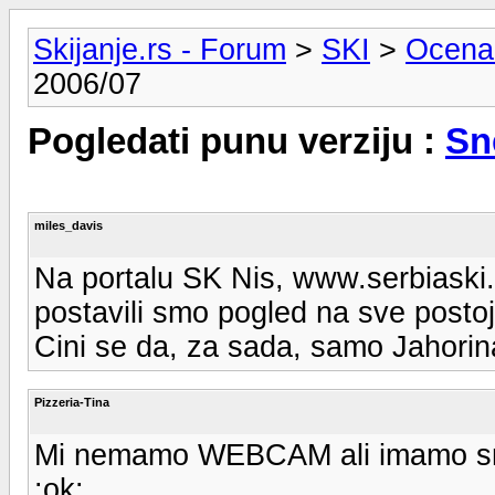
Skijanje.rs - Forum
>
SKI
>
Ocena
2006/07
Pogledati punu verziju :
Sn
miles_davis
Na portalu SK Nis, www.serbiaski.
postavili smo pogled na sve posto
Cini se da, za sada, samo Jahori
Pizzeria-Tina
Mi nemamo WEBCAM ali imamo sne
:ok: