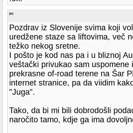
jez
Pozdrav iz Slovenije svima koji vol
uredžene staze sa liftovima, več 
težko nekog sretne.
I pošto je kod nas pa i u bliznoj Aus
veštački privukao sam uspomene 
prekrasne of-road terene na Šar Pl
internet stranice, pa da viidim ka
"Juga".
Tako, da bi mi bili dobrodošli podac
naročito tamo, kdje ga ima dovoljn