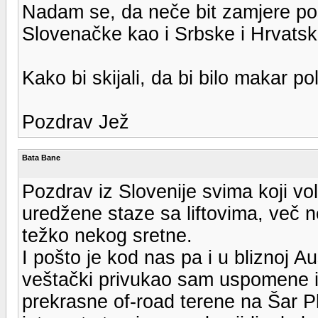
Nadam se, da neče bit zamjere po
Slovenačke kao i Srbske i Hrvatske
Kako bi skijali, da bi bilo makar p
Pozdrav Jež
Bata Bane
Pozdrav iz Slovenije svima koji vol
uredžene staze sa liftovima, več 
težko nekog sretne.
I pošto je kod nas pa i u bliznoj Aus
veštački privukao sam uspomene 
prekrasne of-road terene na Šar Pl