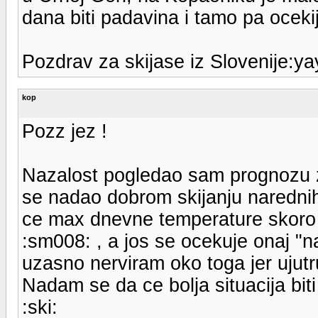
dana biti padavina i tamo pa ocekij
Pozdrav za skijase iz Slovenije:ya
kop
Pozz jez !
Nazalost pogledao sam prognozu za 
se nadao dobrom skijanju narednih
ce max dnevne temperature skoro 
:sm008: , a jos se ocekuje onaj "na
uzasno nerviram oko toga jer ujutr
Nadam se da ce bolja situacija biti
:ski: