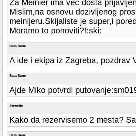
Za Meinier ima vec dosta prijavlje
Mislim,na osnovu dozivljenog prosle
meinijeru.Skijaliste je super,i pore
Moramo to ponoviti?!:ski:
Bata Bane
A ide i ekipa iz Zagreba, pozdrav 
Bata Bane
Ajde Miko potvrdi putovanje:sm01
Jeremija
Kako da rezervisemo 2 mesta? S
Bata Bane