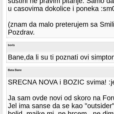
sustini ne pravim pitanje. Samo da 
u casovima dokolice i poneka :sm0
(znam da malo preterujem sa Smili
Pozdrav.
boris
Bane,da li su ti poznati ovi simpto
Bata Bane
SRECNA NOVA i BOZIC svima! :je
Ja sam ovde novi od skoro na For
Jel ima sanse da se kao "outsider
bolid, majke mi, ne hrcem , ne di