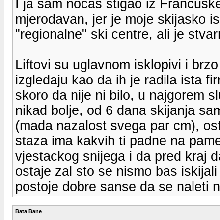
I ja sam nocas stigao iz Francusk
mjerodavan, jer je moje skijasko 
"regionalne" ski centre, ali je stva
Liftovi su uglavnom isklopivi i brz
izgledaju kao da ih je radila ista 
skoro da nije ni bilo, u najgorem 
nikad bolje, od 6 dana skijanja sa
(mada nazalost svega par cm), ost
staza ima kakvih ti padne na pame
vjestackog snijega i da pred kraj d
ostaje zal sto se nismo bas iskijali
postoje dobre sanse da se naleti
Bata Bane