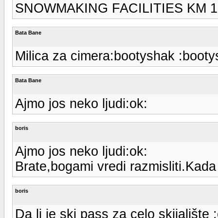
SNOWMAKING FACILITIES KM 1
Bata Bane
Milica za cimera:bootyshak :booty
Bata Bane
Ajmo jos neko ljudi:ok:
boris
Ajmo jos neko ljudi:ok:
Brate,bogami vredi razmisliti.Kada v
boris
Da li je ski pass za celo skijalište