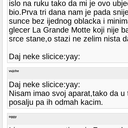
islo na ruku tako da mi je ovo ubje
bio.Prva tri dana nam je pada snij
sunce bez ijednog oblacka i minima
glecer La Grande Motte koji nije b
srce stane,o stazi ne zelim nista d
Daj neke slicice:yay:
vujche
Daj neke slicice:yay:
Nisam imao svoj aparat,tako da u 
posalju pa ih odmah kacim.
oggy