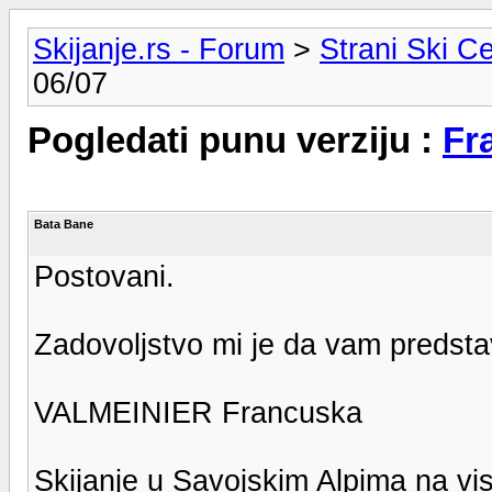
Skijanje.rs - Forum
>
Strani Ski Ce
06/07
Pogledati punu verziju :
Fra
Bata Bane
Postovani.
Zadovoljstvo mi je da vam predstav
VALMEINIER Francuska
Skijanje u Savojskim Alpima na vi