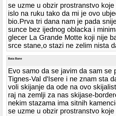
se uzme u obzir prostranstvo koje 
islo na ruku tako da mi je ovo ubje
bio.Prva tri dana nam je pada snij
sunce bez ijednog oblacka i minima
glecer La Grande Motte koji nije b
srce stane,o stazi ne zelim nista d
Bata Bane
Evo samo da se javim da sam se pri
Tignes-Val d'Isere i ne znam sta 
voli skijanje da ode na ovo skijal
raj na zemlji za nas skijase-borde
nekim stazama ima sitnih kamencic
se uzme u obzir prostranstvo koje 