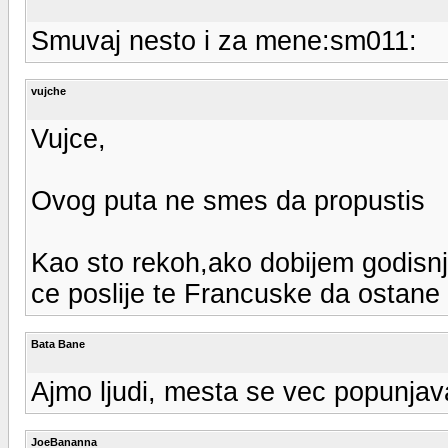
Smuvaj nesto i za mene:sm011:
vujche
Vujce,
Ovog puta ne smes da propustis
Kao sto rekoh,ako dobijem godisnji
ce poslije te Francuske da ostane n
Bata Bane
Ajmo ljudi, mesta se vec popunjav
JoeBananna