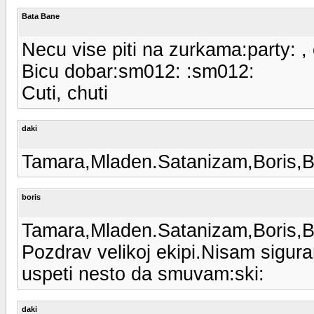
Bata Bane
Necu vise piti na zurkama:party:
Bicu dobar:sm012: :sm012:
Cuti, chuti
daki
Tamara,Mladen.Satanizam,Boris,B
boris
Tamara,Mladen.Satanizam,Boris,B
Pozdrav velikoj ekipi.Nisam sigur
uspeti nesto da smuvam:ski:
daki