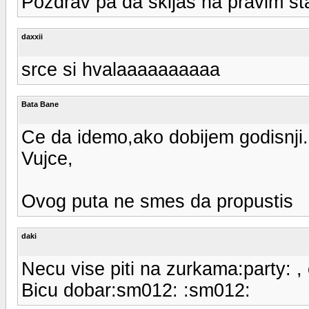
Pozdrav pa da skijas na pravim s
daxxii
srce si hvalaaaaaaaaaa
Bata Bane
Ce da idemo,ako dobijem godisnji.
Vujce,
Ovog puta ne smes da propustis
daki
Necu vise piti na zurkama:party:
Bicu dobar:sm012: :sm012: