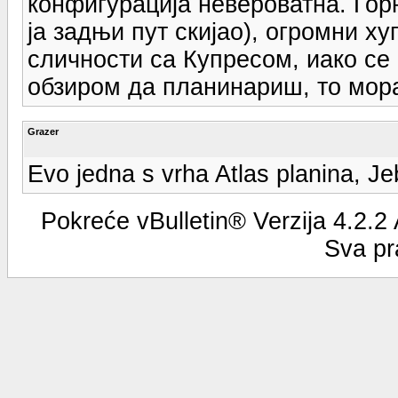
конфигурација невероватна. Горњ
ја задњи пут скијао), огромни х
сличности са Купресом, иако се
обзиром да планинариш, то мор
Grazer
Evo jedna s vrha Atlas planina, J
Pokreće vBulletin® Verzija 4.2.2
Sva pr