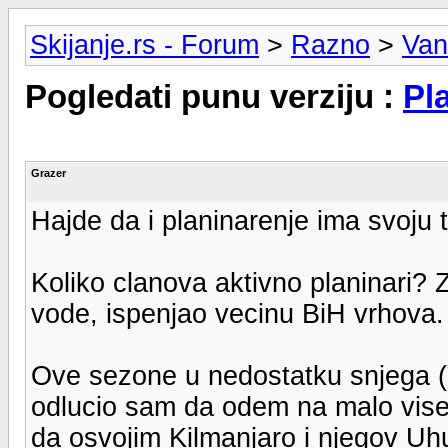
Skijanje.rs - Forum
>
Razno
>
Van
Pogledati punu verziju :
Pl
Grazer
Hajde da i planinarenje ima svoju 
Koliko clanova aktivno planinari?
vode, ispenjao vecinu BiH vrhova.
Ove sezone u nedostatku snjega 
odlucio sam da odem na malo vise
da osvojim Kilmanjaro i njegov Uh