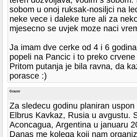
sobom u onoj ruksak-nosiljci na le
neke vece i daleke ture ali za nek
mjesecno se uvjek moze naci vre
Ja imam dve cerke od 4 i 6 godin
popeli na Pancic i to preko crvene 
Pritom putanja je bila ravna, da ka
porasce :)
Grazer
Za sledecu godinu planiran uspon 
Elbrus Kavkaz, Rusia u avgustu. S
Aconcagua, Argentina u januaru 2
Danas me kolega koji nam organizu