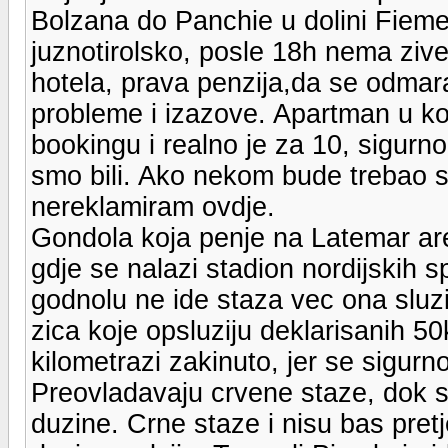
Bolzana do Panchie u dolini Fieme
juznotirolsko, posle 18h nema zive
hotela, prava penzija,da se odmara
probleme i izazove. Apartman u ko
bookingu i realno je za 10, sigurno
smo bili. Ako nekom bude trebao 
nereklamiram ovdje.
Gondola koja penje na Latemar are
gdje se nalazi stadion nordijskih 
godnolu ne ide staza vec ona sluzi
zica koje opsluziju deklarisanih 5
kilometrazi zakinuto, jer se sigur
Preovladavaju crvene staze, dok s
duzine. Crne staze i nisu bas pret