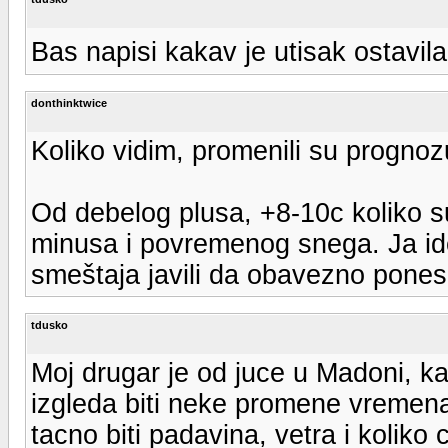
Bas napisi kakav je utisak ostavi
donthinktwice
Koliko vidim, promenili su prognoz
Od debelog plusa, +8-10c koliko su
minusa i povremenog snega. Ja id
smeštaja javili da obavezno pone
tdusko
Moj drugar je od juce u Madoni, ka
izgleda biti neke promene vremena 
tacno biti padavina, vetra i koliko 