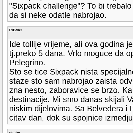
"Sixpack challenge"? To bi trebalo 
da si neke odatle nabrojao.
ExBaker
Ide tollije vrijeme, ali ova godina 
tj.preko 5 dana. Vrlo moguce da o
Pelegrino.
Sto se tice Sixpack nista specijal
staze sto sam nabrojao zaista odv
zna nesto, zaboravice se brzo. Ka 
destinacije. Mi smo danas skijali V
niskim dijelovima. Sa Belvedera i
citav dan, dok su spojnice izmed
tdusko