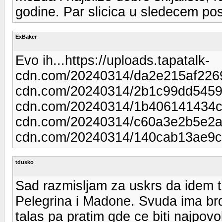
godine. Par slicica u sledecem pos
ExBaker
Evo ih...https://uploads.tapatalk-
cdn.com/20240314/da2e215af22692
cdn.com/20240314/2b1c99dd54597
cdn.com/20240314/1b406141434c84
cdn.com/20240314/c60a3e2b5e2a8
cdn.com/20240314/140cab13ae9c
tdusko
Sad razmisljam za uskrs da idem 
Pelegrina i Madone. Svuda ima brd
talas pa pratim gde ce biti najpovolj