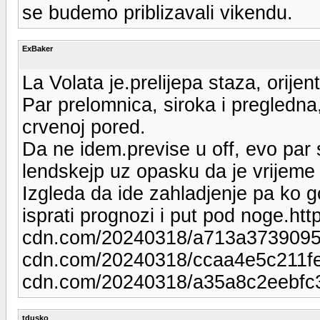
se budemo priblizavali vikendu.
ExBaker
La Volata je.prelijepa staza, orije
Par prelomnica, siroka i pregledn
crvenoj pored.
Da ne idem.previse u off, evo par sl
lendskejp uz opasku da je vrijeme 
Izgleda da ide zahladjenje pa ko 
isprati prognozi i put pod noge.htt
cdn.com/20240318/a713a373909554
cdn.com/20240318/ccaa4e5c211fea
cdn.com/20240318/a35a8c2eebfc
tdusko