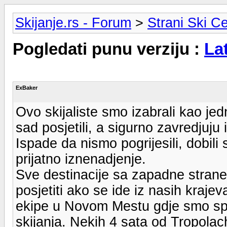
Skijanje.rs - Forum
>
Strani Ski Ce
Pogledati punu verziju :
La
ExBaker
Ovo skijaliste smo izabrali kao je
sad posjetili, a sigurno zavredjuju
Ispade da nismo pogrijesili, dobil
prijatno iznenadjenje.
Sve destinacije sa zapadne strane
posjetiti ako se ide iz nasih kraje
ekipe u Novom Mestu gdje smo spav
skijanja. Nekih 4 sata od Tropolac