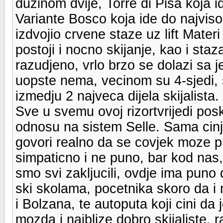
duzinom dvije, Torre di Pisa koja 
Variante Bosco koja ide do najvisoc
izdvojio crvene staze uz lift Mater
postoji i nocno skijanje, kao i st
razudjeno, vrlo brzo se dolazi sa j
uopste nema, vecinom su 4-sjedi, s
izmedju 2 najveca dijela skijalista.
Sve u svemu ovoj rizortvrijedi poske
odnosu na sistem Selle. Sama cinje
govori realno da se covjek moze pr
simpaticno i ne puno, bar kod nas,
smo svi zakljucili, ovdje ima puno
ski skolama, pocetnika skoro da i 
i Bolzana, te autoputa koji cini da 
mozda i najblize dobro skijaliste, 