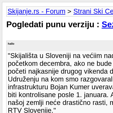
Skijanje.rs - Forum
>
Strani Ski Ce
Pogledati punu verziju :
Se
hallo
"Skijališta u Sloveniji na većiim 
početkom decembra, ako ne bude sn
početi najkasnije drugog vikenda
Udruženju na kom smo razgovarali 
infrastrukturu Bojan Kumer uverav
biti kontrolisane posle 1. januara
našoj zemlji neće drastično rasti, 
RTV Slovenije."