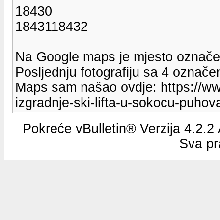
18430
1843118432
Na Google maps je mjesto označeno 
Posljednju fotografiju sa 4 označ
Maps sam našao ovdje: https://www
izgradnje-ski-lifta-u-sokocu-puhova
Pokreće vBulletin® Verzija 4.2.2
Sva pr