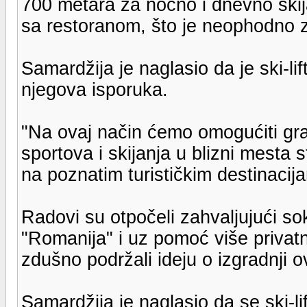
700 metara za noćno i dnevno skij
sa restoranom, što je neophodno za
Samardžija je naglasio da je ski-li
njegova isporuka.
"Na ovaj način ćemo omogućiti gr
sportova i skijanja u blizni mesta
na poznatim turističkim destinacij
Radovi su otpočeli zahvaljujući 
"Romanija" i uz pomoć više privatn
zdušno podržali ideju o izgradnji o
Samardžija je naglasio da se ski-lif