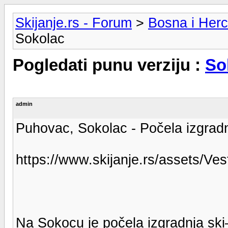
Skijanje.rs - Forum
>
Bosna i Her
Sokolac
Pogledati punu verziju :
So
admin
Puhovac, Sokolac - Počela izgradnj
https://www.skijanje.rs/assets/Ve
Na Sokocu je počela izgradnja ski–