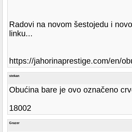
Radovi na novom šestojedu i novo
linku...
https://jahorinaprestige.com/en/ob
stekan
Obućina bare je ovo označeno cr
18002
Grazer