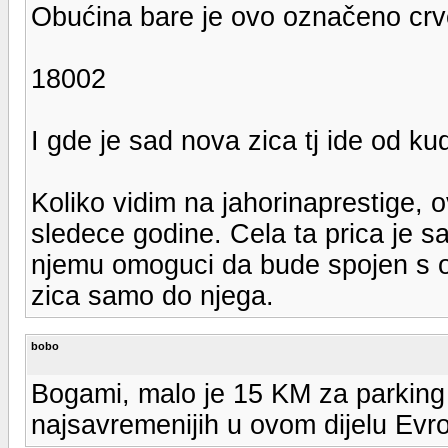
Obućina bare je ovo označeno cr
18002
I gde je sad nova zica tj ide od 
Koliko vidim na jahorinaprestige, 
sledece godine. Cela ta prica je 
njemu omoguci da bude spojen s os
zica samo do njega.
bobo
Bogami, malo je 15 KM za parking p
najsavremenijih u ovom dijelu Evro