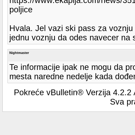
https://www.ekapija.com/news/351
poljice
Hvala. Jel vazi ski pass za voznju
jednu voznju da odes navecer na 
Nightmaster
Te informacije ipak ne mogu da pro
mesta naredne nedelje kada dođem
Pokreće vBulletin® Verzija 4.2.2
Sva pr