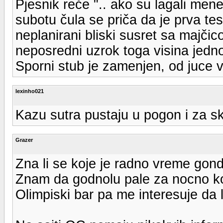
Pjesnik reče ".. ako su lagali mene
subotu čula se priča da je prva t
neplanirani bliski susret sa majči
neposredni uzrok toga visina jedno
Sporni stub je zamenjen, od juce vr
lexinho021
Kazu sutra pustaju u pogon i za sk
Grazer
Zna li se koje je radno vreme gond
Znam da godnolu pale za nocno ko
Olimpiski bar pa me interesuje da 