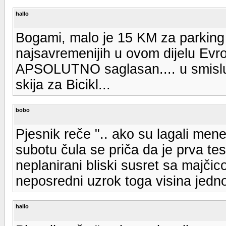
hallo
Bogami, malo je 15 KM za parking p
najsavremenijih u ovom dijelu Evro
APSOLUTNO saglasan.... u smislu
skija za Bicikl...
bobo
Pjesnik reče ".. ako su lagali mene
subotu čula se priča da je prva t
neplanirani bliski susret sa majči
neposredni uzrok toga visina jedno
hallo