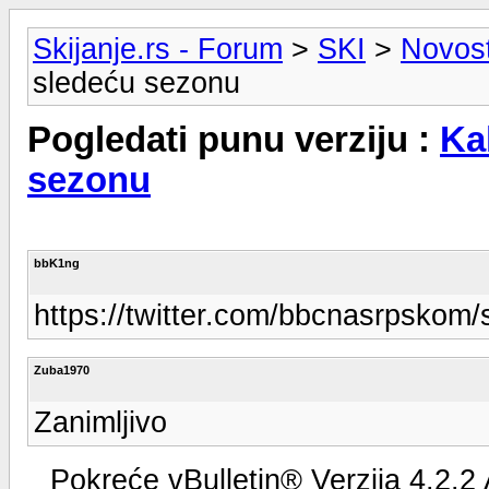
Skijanje.rs - Forum
>
SKI
>
Novosti
sledeću sezonu
Pogledati punu verziju :
Ka
sezonu
bbK1ng
https://twitter.com/bbcnasrpsko
Zuba1970
Zanimljivo
Pokreće vBulletin® Verzija 4.2.2