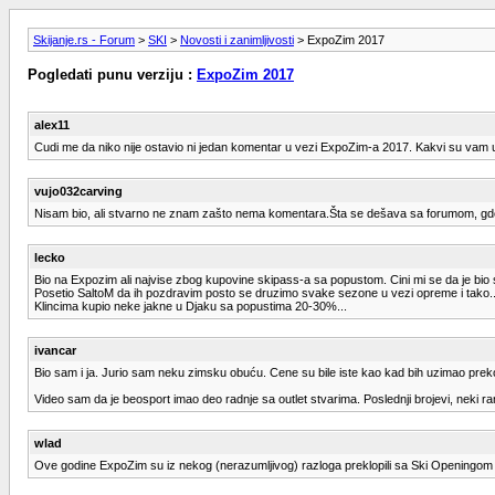
Skijanje.rs - Forum
>
SKI
>
Novosti i zanimljivosti
> ExpoZim 2017
Pogledati punu verziju :
ExpoZim 2017
alex11
Cudi me da niko nije ostavio ni jedan komentar u vezi ExpoZim-a 2017. Kakvi su vam utis
vujo032carving
Nisam bio, ali stvarno ne znam zašto nema komentara.Šta se dešava sa forumom, gde s
lecko
Bio na Expozim ali najvise zbog kupovine skipass-a sa popustom. Cini mi se da je bio s
Posetio SaltoM da ih pozdravim posto se druzimo svake sezone u vezi opreme i tako..
Klincima kupio neke jakne u Djaku sa popustima 20-30%...
ivancar
Bio sam i ja. Jurio sam neku zimsku obuću. Cene su bile iste kao kad bih uzimao prek
Video sam da je beosport imao deo radnje sa outlet stvarima. Poslednji brojevi, neki r
wlad
Ove godine ExpoZim su iz nekog (nerazumljivog) razloga preklopili sa Ski Openingom na K