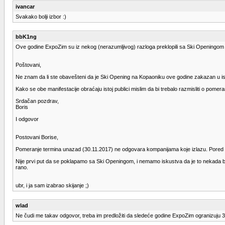
ivancar
Svakako bolji izbor :)
bbK1ng
Ove godine ExpoZim su iz nekog (nerazumljivog) razloga preklopili sa Ski Openingom na K
Poštovani,
Ne znam da li ste obavešteni da je Ski Opening na Kopaoniku ove godine zakazan u i
Kako se obe manifestacije obraćaju istoj publici mislim da bi trebalo razmisliti o pomer
Srdačan pozdrav,
Boris
I odgovor
Postovani Borise,
Pomeranje termina unazad (30.11.2017) ne odgovara kompanijama koje izlazu. Pored tog
Nije prvi put da se poklapamo sa Ski Openingom, i nemamo iskustva da je to nekada bio
rano.
ubr, i ja sam izabrao skijanje ;)
wlad
Ne čudi me takav odgovor, treba im predložiti da sledeće godine ExpoZim ogranizuju 31 