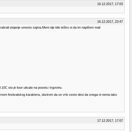
16.12.2017, 17:03
16.12.2017, 23:47
zabrali skijanje umesto sajma.Meni nije bilo teško ni da im napišem mail
C sto je lose uticalo na posetu i trgovinu.
lavnom festivalskog karaktera, obzirom da se vrlo cesto desi da snega ni nema tako
17.12.2017, 17:07