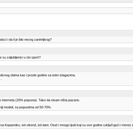
ci i da li je bilo neceg zanimljivog?
u zaljubljenici u ski sport?
licnog obima kao i prosle godine sa istim izlagacima.
..
o interneta (20% popusta). Tako da nisam ništa pazario.
aniji modeli, sa popustima od 50-70%.
opaoniku, isti vikend, isti dani. Otud i mnogo ljudi koji su ove godine (uključujući i mene) i