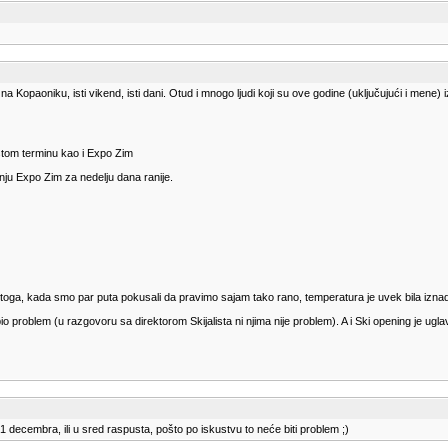
opaoniku, isti vikend, isti dani. Otud i mnogo ljudi koji su ove godine (uključujući i mene) i
stom terminu kao i Expo Zim
anju Expo Zim za nedelju dana ranije.
a, kada smo par puta pokusali da pravimo sajam tako rano, temperatura je uvek bila iznad 10
 problem (u razgovoru sa direktorom Skijalista ni njima nije problem). A i Ski opening je ug
decembra, ili u sred raspusta, pošto po iskustvu to neće biti problem ;)