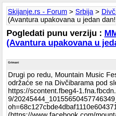
Skijanje.rs - Forum
>
Srbija
>
Divč
(Avantura upakovana u jedan dan!
Pogledati punu verziju :
MM
(Avantura upakovana u jed
Grimani
Drugi po redu, Mountain Music Fe
održaće se na Divčibarama pod sl
https://scontent.fbeg4-1.fna.fbcdn.
9/20245444_10155650457746349
oh=68c127cbde4dbaf1110e6043
(https://www.facebook.com/mounta