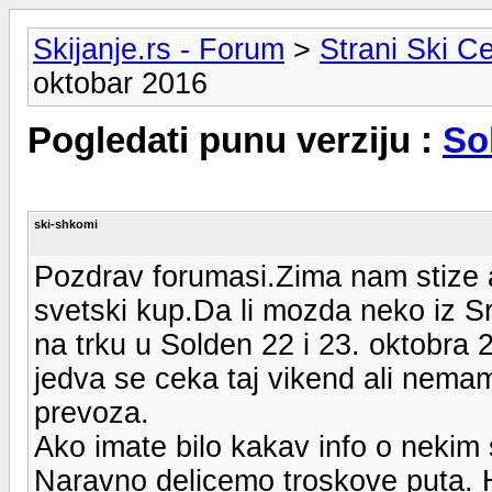
Skijanje.rs - Forum
>
Strani Ski Ce
oktobar 2016
Pogledati punu verziju :
So
ski-shkomi
Pozdrav forumasi.Zima nam stize 
svetski kup.Da li mozda neko iz Sr
na trku u Solden 22 i 23. oktobra 
jedva se ceka taj vikend ali nem
prevoza.
Ako imate bilo kakav info o nekim s
Naravno delicemo troskove puta. H