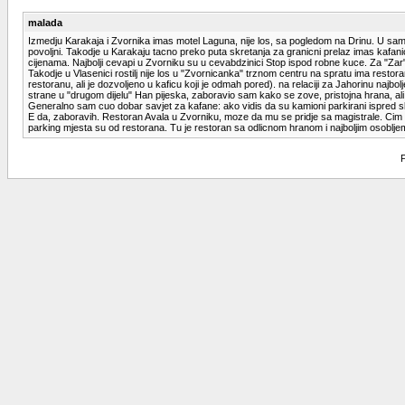
malada
Izmedju Karakaja i Zvornika imas motel Laguna, nije los, sa pogledom na Drinu. U samom
povoljni. Takodje u Karakaju tacno preko puta skretanja za granicni prelaz imas kafanicu
cijenama. Najbolji cevapi u Zvorniku su u cevabdzinici Stop ispod robne kuce. Za "Zar
Takodje u Vlasenici rostilj nije los u "Zvornicanka" trznom centru na spratu ima restor
restoranu, ali je dozvoljeno u kaficu koji je odmah pored). na relaciji za Jahorinu na
strane u "drugom dijelu" Han pijeska, zaboravio sam kako se zove, pristojna hrana, al
Generalno sam cuo dobar savjet za kafane: ako vidis da su kamioni parkirani ispred slo
E da, zaboravih. Restoran Avala u Zvorniku, moze da mu se pridje sa magistrale. Cim p
parking mjesta su od restorana. Tu je restoran sa odlicnom hranom i najboljim osobljem 
P