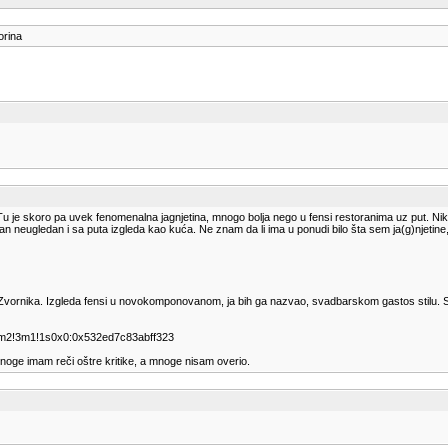
orina
 Tu je skoro pa uvek fenomenalna jagnjetina, mnogo bolja nego u fensi restoranima uz put. 
ran neugledan i sa puta izgleda kao kuća. Ne znam da li ima u ponudi bilo šta sem ja(g)njetine, p
ornika. Izgleda fensi u novokomponovanom, ja bih ga nazvao, svadbarskom gastos stilu. Stil n
4m2!3m1!1s0x0:0x532ed7c83abff323
 mnoge imam reči oštre kritike, a mnoge nisam overio.