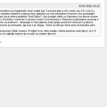
23.01.2016, 01:22
fora na magistrali), imas uvijek bar 2 kuvana jela a vrlo cesto i po 4-5 i vrlo su
lokalne kafanice (citaj ne bas ugledne) sa vrlo pristojnom hranom i jos pristojnijim
o) da je dobra janjetina "Kod Djuke", cim prodjes tablu za Vlasenicu sa desne strane.
una u Zvorniku i restoran u trznom centru Zvornicanka u Vlasenici (zabranjeno pusenje u
ndvic sa kulenom - fantazija! U Han pijesku imas jedan prizemni restoran sa desne
mozes je promasiti, sija kao Las Vegas. Tamo ne bih jeo nista osim eventualno pice.
raj pravo 50ak metara. Prodjes kroz neku kapiju i odma parkiras auto lijevo, ta 2-3
avo to najbolje mjesto da svratis sa malom djecom.
a.