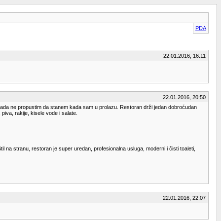
PDA
22.01.2016, 16:11
22.01.2016, 20:50
Nikada ne propustim da stanem kada sam u prolazu. Restoran drži jedan dobroćudan
iva, rakije, kisele vode i salate.
a stranu, restoran je super uredan, profesionalna usluga, moderni i čisti toaleti,
22.01.2016, 22:07