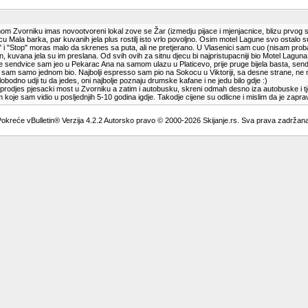
 Zvorniku imas novootvoreni lokal zove se Žar (izmedju pijace i mjenjacnice, blizu prvog sema
 Mala barka, par kuvanih jela plus rostilj isto vrlo povoljno. Osim motel Lagune svo ostalo su 
" i "Stop" moras malo da skrenes sa puta, ali ne pretjerano. U Vlasenici sam cuo (nisam proba
an, kuvana jela su im preslana. Od svih ovih za sitnu djecu bi najpristupacniji bio Motel Lag
jbolje sendvice sam jeo u Pekarac Ana na samom ulazu u Platicevo, prije pruge bijela basta, se
i sam samo jednom bio. Najbolji espresso sam pio na Sokocu u Viktoriji, sa desne strane, ne 
bodno udji tu da jedes, oni najbolje poznaju drumske kafane i ne jedu bilo gdje :)
rodjes pjesacki most u Zvorniku a zatim i autobusku, skreni odmah desno iza autobuske i tje
koje sam vidio u posljednjih 5-10 godina igdje. Takodje cijene su odlicne i mislim da je zapr
okreće vBulletin® Verzija 4.2.2 Autorsko pravo © 2000-2026 Skijanje.rs. Sva prava zadržan