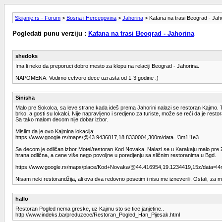
Skijanje.rs - Forum
>
Bosna i Hercegovina
>
Jahorina
> Kafana na trasi Beograd - Jah
Pogledati punu verziju :
Kafana na trasi Beograd - Jahorina
shedoks
Ima li neko da preporuci dobro mesto za klopu na relaciji Beograd - Jahorina.
NAPOMENA: Vodimo cetvoro dece uzrasta od 1-3 godine :)
Sinisha
Malo pre Sokolca, sa leve strane kada ideš prema Jahorini nalazi se restoran Kajmo.
brko, a gosti su lokalci. Nije napravljeno i sredjeno za turiste, može se reći da je resto
Sa tako malom decom nije dobar izbor.
Mislim da je ovo Kajmina lokacija:
https://www.google.rs/maps/@43.9436817,18.8330004,300m/data=!3m1!1e3
Sa decom je odličan izbor Motel/restoran Kod Novaka. Nalazi se u Karakaju malo pre Zv
hrana odlična, a cene više nego povoljne u poredjenju sa sličnim restoranima u Bgd.
https://www.google.rs/maps/place/Kod+Novaka/@44.416954,19.1234419,15z/data=!
Nisam neki restorandžija, ali ova dva redovno posetim i nisu me izneverili. Ostali, za
hallo
Restoran Pogled nema greske, uz Kajmu sto se tice janjetine..
http://www.indeks.ba/preduzece/Restoran_Pogled_Han_Pijesak.html