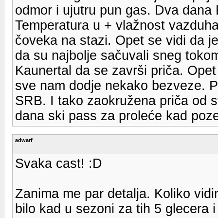
odmor i ujutru pun gas. Dva dana P
Temperatura u + vlažnost vazduha
čoveka na stazi. Opet se vidi da je
da su najbolje sačuvali sneg tokom
Kaunertal da se završi priča. Opet 
sve nam dodje nekako bezveze. Pos
SRB. I tako zaokružena priča od s
dana ski pass za proleće kad pozel
adwarf
Svaka cast! :D
Zanima me par detalja. Koliko vidi
bilo kad u sezoni za tih 5 glecer