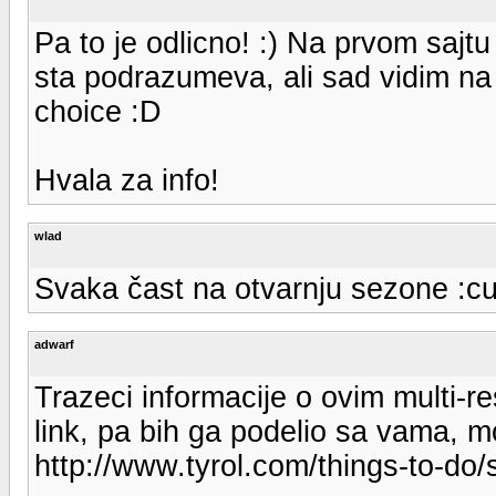
Pa to je odlicno! :) Na prvom sajt
sta podrazumeva, ali sad vidim na 
choice :D
Hvala za info!
wlad
Svaka čast na otvarnju sezone :cu
adwarf
Trazeci informacije o ovim multi-r
link, pa bih ga podelio sa vama, m
http://www.tyrol.com/things-to-do/