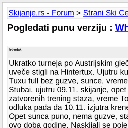
Skijanje.rs - Forum
>
Strani Ski Ce
Pogledati punu verziju :
Wh
ledenjak
Ukratko turneja po Austrijskim gl
uveče stigli na Hintertux. Ujutru ku
Tuxu full bez guzve, sunce, vrem
Stubai, ujutru 09.11. skijanje, ope
zatvorenih trening staza, vreme T
odluka pada da 10.11. izjutra kren
Opet sunca puno, nema guzve, sta
ovo doba godine. Naskijali se pojeli