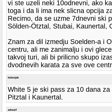
vi ste uzeli neki 10odnevni, ako ka
toga i da li ima nek slicna opcija 
Recimo, da se uzme 7dnevni ski pas
Sölden-Ötztal, Stubai, Kaunertal, 
Znam za dil izmedju Soelden-a i 
centru, ali me zanimalju i ovi glec
takvoj turi, ali bi prilicno skupo i
dvodnevih karata za sve ove centr
ledenjak
White 5 je ski pass za 10 dana za 
Pitztal i Kaunertal.
adwarf