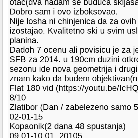
otac(dva nadam se buduca skijasa)
Dobro sam i ovo izboksovao.
Nije losha ni chinjenica da za ovih
izostajao. Kvalitetno ski u svim us
planina.
Dadoh 7 ocenu ali povisicu je za 
SFB za 2014. u 190cm duzini otkrov
sezonu ide nova geometrija i drugi 
znam kako da budem objektivan(ne
Flat 180 vid (https://youtu.be/I
8/10
Zlatibor (Dan / zabelezeno samo 5 s
02-01-15
Kopaonik(2 dana 48 spustanja)
09.01-10.01. 20105.