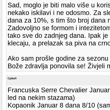
Sad, moglo je biti malo više u koris
nekako iskilavi i ne odosmo. Za s
dana za 10%, s tim što broj dana 
Zadovoljno se formom i intezitetom 
tako sve do zadnjeg dana. Ipak je
klecaju, a prelazak sa piva na crn
Ako sam prošle godine za sezonu 
Bože zdravlja ponovila se! Živjeli 
Cp6uH
Francuska Serre Chevalier Januar 
led na nekim stazama)
Kopaonik Januar 8 dana 8/10 (sam