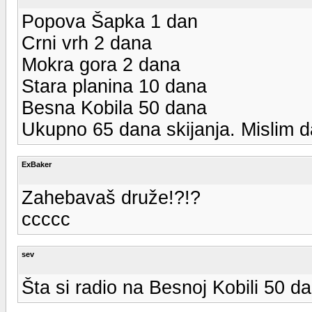
Popova Šapka 1 dan
Crni vrh 2 dana
Mokra gora 2 dana
Stara planina 10 dana
Besna Kobila 50 dana
Ukupno 65 dana skijanja. Mislim da
ExBaker
Zahebavaš druže!?!?
ccccc
sev
Šta si radio na Besnoj Kobili 50 dan