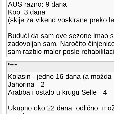
AUS razno: 9 dana
Kop: 3 dana
(skije za vikend voskirane preko l
Budući da sam ove sezone imao ski
zadovoljan sam. Naročito činjenico
sam razbio maler posle rehabilitacij
Panzer
Kolasin - jedno 16 dana (a možda i
Jahorina - 2
Arabba i ostalo u krugu Selle - 4
Ukupno oko 22 dana, odlično, mož