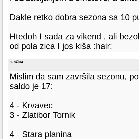
Dakle retko dobra sezona sa 10
Htedoh I sada za vikend , ali bezo
od pola zica I jos kiša :hair:
sunCica
Mislim da sam završila sezonu, po
saldo je 17:
4 - Krvavec
3 - Zlatibor Tornik
4 - Stara planina