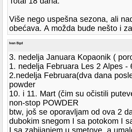
Total 18 dana.
Više nego uspešna sezona, ali nad
obećava. A možda bude nešto i za
Ivan Bgd
3. nedelja Januara Kopaonik ( por
1. nedelja Februara Les 2 Alpes
2.nedelja Februara(dva dana posle
powder
10. i 11. Mart (čim su očistili pute
non-stop POWDER
btw, još se oporavljam od ova 2 da
dubokim snegom I sa potokom I sa
I sa zabijanjem u smetove, a umal