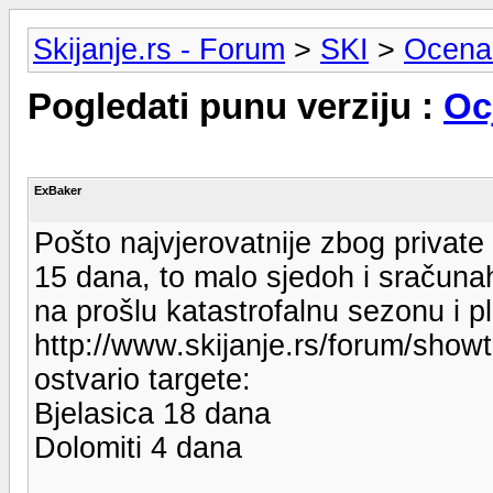
Skijanje.rs - Forum
>
SKI
>
Ocena
Pogledati punu verziju :
Oc
ExBaker
Pošto najvjerovatnije zbog privat
15 dana, to malo sjedoh i sračuna
na prošlu katastrofalnu sezonu i p
http://www.skijanje.rs/forum/sho
ostvario targete:
Bjelasica 18 dana
Dolomiti 4 dana