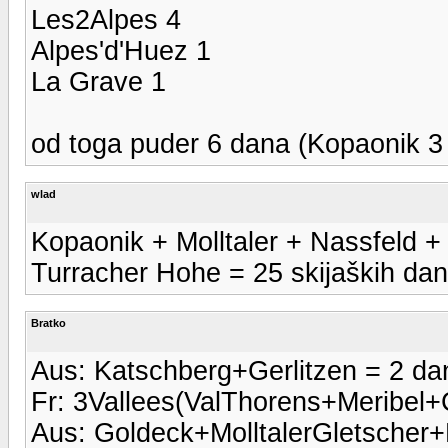
Les2Alpes 4
Alpes'd'Huez 1
La Grave 1
od toga puder 6 dana (Kopaonik 3 
wlad
Kopaonik + Molltaler + Nassfeld +
Turracher Hohe = 25 skijaških dan
Bratko
Aus: Katschberg+Gerlitzen = 2 da
Fr: 3Vallees(ValThorens+Meribel+
Aus: Goldeck+MolltalerGletscher