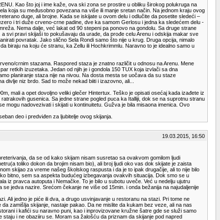
ENU. Kao što joj i ime kaže, ova ski zona se prostire u obliku širokog polukruga na
a dela koja su međusobno povezana na više ili manje sretan način. Na jednom kraju ovog
terano duge, ali brojne. Kada se iskijate u ovom delu i odlučite da posetite sledeći –
ezero i tri duže crveno-crne padine, dve ka samom Gerlosu i jedna ka sledećem delu -
na mreža. Nema dalje, već lakat od 90 stepeni pa ponovo na gondolu. Sa druge strane
 a svi pravi skijaši to pokušavaju da urade, da prođe celu Arenu i odskija makar sve
anirati povratak. Jako slično Sela Rondi samo što nije u krug. Druga opcija, nimalo
gu da biraju na koju će stranu, ka Zellu ili Hochkrimmlu. Naravno to je idealno samo u
je crveno/crnim stazama. Raspored staza je znatno različit u odnosu na Arenu. Mene
par retkih izuzetaka. Jedan od njih je i gondola 150 TUX koja izvlači sa dna
m samo planiranje staza nije na nivou. Na dosta mesta se uočava da su staze
ivlje niz brdo. Sad to može nekad biiti i izazovno, ali...
, mali a opet dovoljno veliki glečer Hintertux. Teško je opisati osećaj kada izađete iz
ratrakovih gusenica. Sa jedne strane pogled puca ka Italliji, dok se na suprotnu stranu
 se mogu nadovezivati i skijati u kontinuitetu. Gužva je bila misaona imenica. Ovo
seban deo i predviđen za ljubitelje ovog skijanja.
19.03.2015, 16:50
o preterivanja, da se od kako skijam nisam susretao sa ovakvom gomilom ljudi
(a toliko dokon da brojim nisam bio), ali broj ljudi oko vas dok skijate je zaista
inom skijao za vreme našeg školskog raspusta i da je to ipak drugačije, ali to nije bilo
nije toliko bitno, sem sa aspekta budućeg izbegavanja ovakvih situacija. Dok smo se u
ala iz pravca autoputa i Nemačke. To je bilo u subotu uveče. Već u nedelju ujutru
se jedva nazire. Srećom čekanje ne više od 15min. i onda bežanija na najudaljenije
 Ali jedno je piće ili dva, a drugo usvinjavanje u restoranu na stazi. Pri tome ne
 da zamišlja skijanje, nastaje pakao. Da ne mislite da kukam bez veze, ali na nas
torani i kafići su naravno puni, kao i inprovizovane kružne šatre gde se služi samo
, ne staju i ne obaziiru se. Moram sa žalošću da priznam da skijanje pod napred