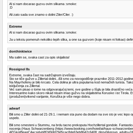
Al si nam docarao guzvu ovim slikama :smoke:
:D
Ali zato sada sve znamo o dolini Ziler/Ciler. :)
Extreme
Al si nam docarao guzvu ovim slikama :smoke:
Ja u tekstu pomenuh nekoliko lepih slika, a one sa guzvom (koje nisam ni fotkao) definit
donthinktwice
Ma salim se, svaka cast za opis skijalista!
Rossignol 8s
Extreme, svaka čast na sadržajnom izveštaju.
Sto se tiče gužve u Zillertal dolini...išli smo za novogodišnje praznike 2011-2012.god
Na Mayrhofenu je bilo krcato. Cela dolina je ultra popularna kod nemačkih turista. T
isključenja za Zillertal.
Već sam pisao o tome na odgovarajućoj temi, ove godine u Išglu je bila drastično već
Interesantno kako skoro nikad nisam imao gužvu na skijalistima Koruske i ist Tirola. Ev
(produženi)vikend varijante, Koruška je više nego dobra.
adwarf
Bili smo u Ziller dolini od 21-29.1. i nemam sta puno da dodam na sve sto je vec lepo
uspelo.
Bili smo smesteni u Stummu, na brdu tacno prekoputa Hochzillertal gondole. Fantastic
nocenja (Haus Schwarzenberg (https://www.booking.com/hotel/at/haus-schwa
AEGkgIBeagCAw;sid=b8f245bfd79d5cac8de63eb8b42c6408 ;dist=0&group_adults=2&sb_price_t