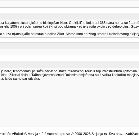
la ka jačem plusu, glečer je bio logičan izbor. O skijalištu koje radi 365 dana nema se šta reć
 osjetiti 100% prirodan snijeg koji škripi pod skijama kad je svuda okolo već debeo plus. G
ijene su za nijansu jače od ostatka doline Ziller. Nismo smo se zbog umora i cjelodnevnog ski
e bolje, fenomenalni pejsaži i sređene staze talijanskog Torila ili top infrastruktura i pitomina
de u Zillertal dolinu. Tačno sjeverno iznad Dolomita smještena su 4 velika i nekoliko manjih v
a, ja ću samo par utisaka:
okreće vBulletin® Verzija 4.2.2 Autorsko pravo © 2000-2026 Skijanje.rs. Sva prava zadržan