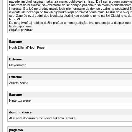
navedenim okolnostima, makar za mene, gubi svaki smisao. Da li su i u ovom aspektu 
Smatram da bi skijaški savezi morali da se ozbiljno pozabave sa ovom problematikom i
interesa ništa još ne preduzimaju). Ipak nije normalno da dok se voziite na sedežnici ži
iskrcate ide bežanijja od takvih dijabolika kojih na žalost nema malo. Mislim da o ovoj 
sve. Zato ću ovaj zadnji deo izveštaja okačiti kao posebnu temu na Ski Clubbing-u, d
REZIME
Da ovaj izveštaj nebi po dužini prešao u monografiju,što ima tendenciju, a da ipak nebi b
lepih uspomena.
Skijaški pozdrav.
Extreme
Hoch Zillertal/Hoch Fugen
Extreme
Mayerhofen
Extreme
Zillertal Arena
Extreme
Hintertux glečer
donthinktwice
Al si nam docarao guzvu ovim slikama :smoke:
plageton