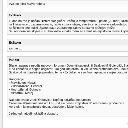
evo i te slike Mayerhofena
ExBaker
III dan na red je došao Hintertuxer glečer. Pošto je temperatura u petak (22.mart) krenu
na Hintertuxeru zagarantovano, radile su sve staze, sve žice, a pravo je zadovoljstvo
na širinu to i ne osjeti. Sjajne staze za karving kakav se samo poželjeti može!
Svi restorani na skijalištu su bukvalno krcati i mora se čekati na mjesto na terasi. C
ExBaker
još par ...
Panzer
Bila je rasprava negdje na ovom forumu - Dolomiti superski ili Saalbach? Gdje otići, šta j
E pa konačno je stigao odgovor - ko god ima dilemu u vidu izbira prethodna dva - neka i
Svako od njih zaslužuje posebnu temu - ExBaker je sve fino napisao u svojim postovim
Rangiranje:
- Mayrhofen: Nadal
- Zillertal Arena: Federer
- Hochzillertal: Đoković
- Hintertux: Marej
Najrađe bih se vratio Đokoviću, ljepšeg skijališta ne pamtim.
Cijene na skijalištima sasvim OK - od ski pasa i smještaja do restorana i prodavnica.
Apre ski - iznenađujuće dobar, posebno u Majerhofenu
Jedno od najboljih skijališta dosad...
P