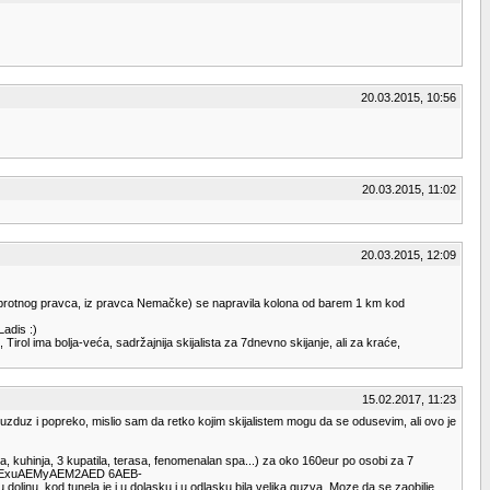
20.03.2015, 10:56
20.03.2015, 11:02
20.03.2015, 12:09
z suprotnog pravca, iz pravca Nemačke) se napravila kolona od barem 1 km kod
adis :)
irol ima bolja-veća, sadržajnija skijalista za 7dnevno skijanje, ali za kraće,
15.02.2017, 11:23
uzduz i popreko, mislio sam da retko kojim skijalistem mogu da se odusevim, ali ovo je
 kuhinja, 3 kupatila, terasa, fenomenalan spa...) za oko 160eur po osobi za 7
BmAExuAEMyAEM2AED 6AEB-
inu, kod tunela je i u dolasku i u odlasku bila velika guzva. Moze da se zaobilje