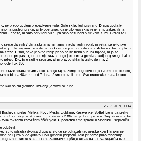
o, ne preporucujem prebacivanje tuda. Bolje skijati jednu stranu. Druga opcija je
mo na poslednju zicu, ali to opet znaci da je bilo lepo skijanje jer smo zakasnili na
nad Gerlosa, ali smo parkirani bili tu, pa smo nasli neki putic kroz sumu i vratili se u
no srece da svih 7 dana skinanja nemamo ni jedan jedini oblak ni vetra, pa je to sve
ndole je tako organizovan da ako cekiras ski pas bar jednom na Achorn vrhu, ne placa
an staza. E sad, neko je ovde ranije pisao da ne treba ni ici na taj deo, ali ja se
ago receno propast :), jer ono nije staza, nego jako strma gomila zaledjenog snega i ako
abaju. Eto, fore radi je spustite, ali tu pravog skijanja tesko da ima. :)
 gondole Tux 150.
ke staze nikada nisam video. Ono je raj na zemlji, pogotovo jer je i vreme bilo idealno,
o nam je bio na 40ak km, od 7 dana, 2 smo proveli tamo. Sve preporuke, kada je lepo
rno kao sa razglednica, uzivanje je voziti se tuda.
25.03.2019, 00:14
 Bosiljeva, prelaz Metlika, Novo Mesto, Ljubljana, Karavanke, Spittal, Lienz pa preko
 oko 6 i 15, a stigli oko 8 naveče, nešto oko 1100km u jednom pravcu. Smješteni smo bili
a svim taksama i završnim čišćenjem. U povratku smo spavali u Šibeniku. Preporučili
se oduševi.
eć su to odradila dvojica drugara, što će se pokazati kao greška koju Harakiri ne
opodne da ujutro bude gotovo. Ovu gondolu preporučujem jer nema puno tabananja
žu uglavnom strme staze. Da ne zaboravim, opšti je utisak da su sva skijališta ove