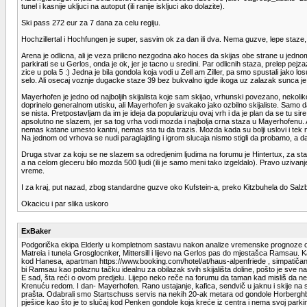
tunel i kasnije ukljuci na autoput (ili ranije iskljuci ako dolazite).
Ski pass 272 eur za 7 dana za celu regiju.
Hochzillertal i Hochfungen je super, sasvim ok za dan ili dva. Nema guzve, lepe staze
Arena je odlicna, ali je veza prilicno nezgodna ako hoces da skijas obe strane u jedno
parkirati se u Gerlos, onda je ok, jer je tacno u sredini. Par odlicnih staza, prelep pej
zice u pola 5 :) Jedna je bila gondola koja vodi u Zell am Ziller, pa smo spustali jako lo
selo. Ali osecaj voznje dugacke staze 39 bez bukvalno igde ikoga uz zalazak sunca je
Mayerhofen je jedno od najboljih skijalista koje sam skijao, vrhunski povezano, nekolik
doprinelo generalnom utisku, ali Mayerhofen je svakako jako ozbilno skijaliste. Sam
se nista. Pretpostavljam da im je ideja da popularizuju ovaj vrh i da je plan da se tu sire
apsolutno ne slazem, jer sa tog vrha vodi mozda i najbolja crna staza u Mayerhofenu. A t
nemas katane umesto kantni, nemas sta tu da trazis. Mozda kada su bolji uslovi i tek napa
Na jednom od vrhova se nudi paraglajding i igrom slucaja nismo stigli da probamo, a d
Druga stvar za koju se ne slazem sa odredjenim ljudima na forumu je Hintertux, za sta j
a na celom gleceru bilo mozda 500 ljudi (ili je samo meni tako izgeldalo). Pravo uziv
vreme.
I za kraj, put nazad, zbog standardne guzve oko Kufstein-a, preko Kitzbuhela do Salzburg
Okacicu i par slika uskoro
ExBaker
Podgorička ekipa Elderly u kompletnom sastavu nakon analize vremenske prognoze odlučil
Matreia i tunela Grosglocnker, Mittersill i lijevo na Gerlos pas do mjestašca Ramsau. K
kod Hanesa, apartman https://www.booking.com/hotel/at/haus-alpenfriede , simpatičan 
bi Ramsau kao polaznu tačku idealnu za obilazak svih skijališta doline, pošto je sve n
E sad, šta reći o ovom predjelu. Lijepo neko reče na forumu da taman kad misliš da ne
Krenuću redom. I dan- Mayerhofen. Rano ustajanje, kafica, sendvič u jaknu i skije na 
prašta. Odabrali smo Startschuss servis na nekih 20-ak metara od gondole Horberghba
pješice kao što je to slučaj kod Penken gondole koja kreće iz centra i nema svoj park