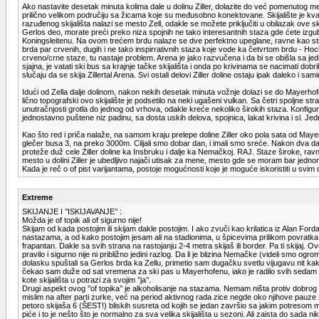
Ako nastavite desetak minuta kolima dale u dolinu Ziller, dolazite do već pomenutog m
prilično velikom područiju sa žicama koje su međusobno konektovane. Skijalište je kva
razuđenog skijališta nalazi se mesto Zell, odakle se možete priključiti u obilazak ove 
Gerlos deo, morate preći preko niza spojnih ne tako interesantnih staza gde ćete izg
Koningsleitenu. Na ovom trećem brdu nalaze se dve perfektno upeglane, ravne kao strel
brda par crvenih, dugih i ne tako inspirrativnih staza koje vode ka četvrtom brdu - H
crveno/crne staze, tu nastaje problem. Arena je jako razvučena i da bi se obišla sa je
sjajna, je vatati ski bus sa krajnje tačke skijališta i onda po krivinama se nacimati dob
slučaju da se skija Zillertal Arena. Svi ostali delovi Ziller doline ostaju ipak daleko i s
Idući od Zella dalje dolinom, nakon nekih desetak minuta vožnje dolazi se do Mayerhofe
lično topografski ovo skijalište je podsetilo na neki ugašeni vulkan. Sa četri spoljne 
unutračnjosti grotla do jednog od vrhova, odakle kreće nekoliko širokih staza. Konfigu
jednostavno puštene niz padinu, sa dosta uskih delova, spojnica, lakat krivina i sl. Je
Kao što red i priča nalaže, na samom kraju prelepe doline Ziller oko pola sata od Maye
glečer busa 3, na preko 3000m. Ciljali smo dobar dan, i imali smo sreće. Nakon dva dan
proteže duž cele Ziller doline ka Insbruku i dalje ka Nemačkoj. RAJ. Staze široke, ravne
mesto u dolini Ziller je ubedljivo najači utisak za mene, mesto gde se moram bar jednom 
Kada je reč o of pist varijantama, postoje mogućnosti koje je moguće iskoristiti u svim d
Extreme
SKIJANJE I ’’ISKIJAVANJE’’ :
Možda je of topik ali of sigurno nije!
Skijam od kada postojim ili skijam dakle postojim. I ako zvuči kao krilatica iz Alan F
nastazama, a od kako postojim jesam ali na stadionima, u špicevima prilikom povratka sa
frapantan. Dakle sa svih strana na rastojanju 2-4 metra skijaš ili border. Pa ti skijaj. 
pravilo i sigurno nije ni približno jedini razlog. Da li je blizina Nemačke (videli smo ogr
dolasku spuštali sa Gerlos brda ka Zellu, primetio sam dugačku svetlu vijugavu nit kako
čekao sam duže od sat vremena za ski pas u Mayerhofenu, iako je radilo svih sedam ša
kote skijališta u potrazi za svojim ’’ja’’.
Drugi aspekt ovog ’’of topika’’ je alkoholisanje na stazama. Nemam ništa protiv dobrog p
mislim na after parti zurke, već na period aktivnog rada zice negde oko njihove pauze
petoro skijaša 6 (ŠEST!) bliskih susreta od kojih se jedan završio sa jakim potresom m
piće i to je nešto što je normalno za sva velika skijališta u sezoni. Ali zaista do sada