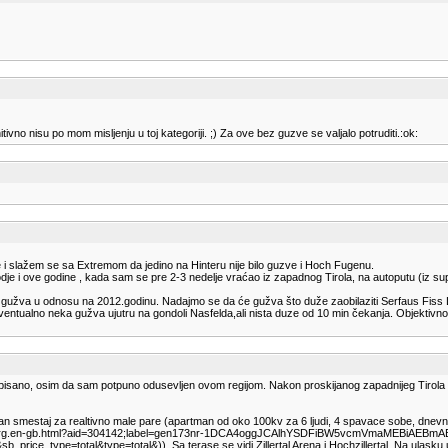
ivno nisu po mom misljenju u toj kategoriji. ;) Za ove bez guzve se valjalo potruditi.:ok:
ine i slažem se sa Extremom da jedino na Hinteru nije bilo guzve i Hoch Fugenu.
akodje i ove godine , kada sam se pre 2-3 nedelje vraćao iz zapadnog Tirola, na autoputu (i
a gužva u odnosu na 2012.godinu. Nadajmo se da će gužva što duže zaobilaziti Serfaus Fiss L
entualno neka gužva ujutru na gondoli Nasfelda,ali nista duze od 10 min čekanja. Objektivno, T
 opisano, osim da sam potpuno odusevljen ovom regijom. Nakon proskijanog zapadnijeg Tirola 
an smestaj za realtivno male pare (apartman od oko 100kv za 6 ljudi, 4 spavace sobe, dnevna,
rzenberg.en-gb.html?aid=304142;label=gen173nr-1DCA4oggJCAlhYSDFiBW5vcmVmaMEBiAE
ype=total&type=total&)). Sa terase se vidi Zillertal Arena i Hochzillertal. Na ulasku u dol