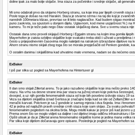
doline ipak za malo bolje skijaše. Ima staza za početnike i srednje skijaše, ali gener
Mi smo odabrali prvo da skijamo Horberg stranu, sa koje ima par lijepih crvenih staza i
Posle toga je došao na red Harakiri. Staza je stvarno strma i na taj dio koji je zvanič
narednih 100metara klizao, prevrtao se ili letio naglavačke. Kad budem stigao montir
puno zaokreta, sa spustom u donjem dijelu. Uglavnom, kod mene uspješnost %:) na Harak
kameru. To mi je teže palo nego čitav ostatak skijaškog dana. Sve u svemu staza nije 
Ostatak dana smo proveli skijajući Horberg i Eggalm stranu na kojim ima gomila lijepih 
Mayerhofen je zaista ozbiljno skijalište koje svakako treba obići i uživati u predjelima i
često u prijepodnevnim časovima moglo naletjeti na ratrakom izbrazdane dijelove na koj
Ahorn stranu nismo skijali zbog toga što se morala prepješačiti od Penken gondole, kao 
O ostalim danima i skijalištima kad uhvatimo malo vremena, nadam se da nećemo ostat
ExBaker
I još par slika uz pogled sa Mayerhofena na Hintertuxer gl
ExBaker
II dan smo skijali Zillertal arenu. To je jako razuđeno skijalište koje ima nešto preko
stazu. Na vrhu sa desne strane ima par staza na južnoj strani koje pokriva šestosjed, a 
dvosjed, a uz njih gomila fenomenalnih staza od koje bih posebno izdvojio stazu 19 s
Veza sa dijelom skijališta iznad Gerlosa je značajno bolja kad se ide od ZellamZiller-a
merački karvati. Pokriven je sa 2 gondole iz samog mjesta i dva 6sjeda. Ima i fenomena
42 je jedna od najdužih pravih srednje crnih staza koje sam skijao. Za svaku pohvalu!!
fenomenalnim pogledom na okolna brda. Mogu misliti kakav je prizor još kad jezero u po
Prema onom što se moglo vidjeti sa daljine i ovi dijelovi imaju odličnu infrastrukturu i
Opšti utisak je da je Zillertal arena fenomenalno skijalište kome je jedina mana velika 
Par slika koje dijelom dočaravaju gore opisano. Poslednja je pogled na Mayerhofen sa di
ExBaker