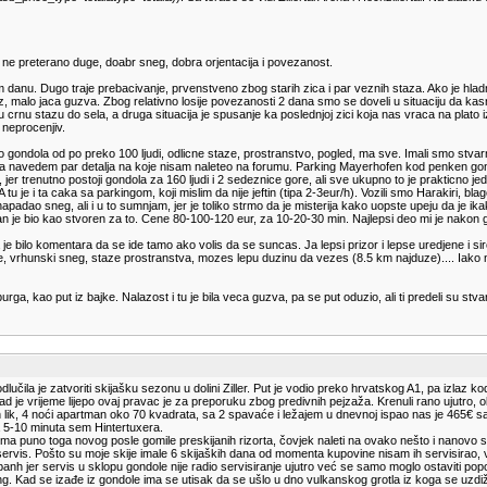
, ne preterano duge, doabr sneg, dobra orjentacija i povezanost.
m danu. Dugo traje prebacivanje, prvenstveno zbog starih zica i par veznih staza. Ako je hladn
zaz, malo jaca guzva. Zbog relativno losije povezanosti 2 dana smo se doveli u situaciju da kasni
su crnu stazu do sela, a druga situacija je spusanje ka poslednjoj zici koja nas vraca na plato iz
 neprocenjiv.
o gondola od po preko 100 ljudi, odlicne staze, prostranstvo, pogled, ma sve. Imali smo stvar
o da navedem par detalja na koje nisam naleteo na forumu. Parking Mayerhofen kod penken go
, jer trenutno postoji gondola za 160 ljudi i 2 sedeznice gore, ali sve ukupno to je prakticno jed
u je i ta caka sa parkingom, koji mislim da nije jeftin (tipa 2-3eur/h). Vozili smo Harakiri, bl
dao sneg, ali i u to sumnjam, jer je toliko strmo da je misterija kako uopste upeju da je ikako t
an je bio kao stvoren za to. Cene 80-100-120 eur, za 10-20-30 min. Najlepsi deo mi je nakon
e bilo komentara da se ide tamo ako volis da se suncas. Ja lepsi prizor i lepse uredjene i siro
anje, vrhunski sneg, staze prostranstva, mozes lepu duzinu da vezes (8.5 km najduze).... Iak
a, kao put iz bajke. Nalazost i tu je bila veca guzva, pa se put oduzio, ali ti predeli su stva
a je zatvoriti skijašku sezonu u dolini Ziller. Put je vodio preko hrvatskog A1, pa izlaz kod
ad je vrijeme lijepo ovaj pravac je za preporuku zbog predivnih pejzaža. Krenuli rano ujutro,
lik, 4 noći apartman oko 70 kvadrata, sa 2 spavaće i ležajem u dnevnoj ispao nas je 465€ s
a 5-10 minuta sem Hintertuxera.
ma puno toga novog posle gomile preskijanih rizorta, čovjek naleti na ovako nešto i nanovo 
servis. Pošto su moje skije imale 6 skijaških dana od momenta kupovine nisam ih servisirao, v
nh jer servis u sklopu gondole nije radio servisiranje ujutro već se samo moglo ostaviti p
ing. Kad se izađe iz gondole ima se utisak da se ušlo u dno vulkanskog grotla iz koga se uzdi