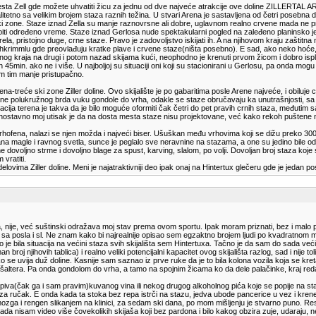
esta Zell gde možete uhvatiti žicu za jednu od dve najveće atrakcije ove doline ZILLERTAL AR
litetno sa velikim brojem staza raznih težina. U stvari Arena je sastavljena od četri posebn
ski zone. Staze iznad Zella su manje raznovrsne ali dobre, uglavnom realno crvene mada ne pre
ubiti određeno vreme. Staze iznad Gerlosa nude spektakularni pogled na zaleđeno planinsko j
a, pristojno duge, crne staze. Pravo je zadovoljstvo iskijati ih. A na njihovom kraju zaštit
ochkrimmlu gde preovlađuju kratke plave i crvene staze(ništa posebno). E sad, ako neko hoće,
dnog kraja na drugi i potom nazad skijama kući, neophodno je krenuti prvom žicom i dobro ispl
rih 45min. ako ne i više. U najboljoj su situaciji oni koji su stacionirani u Gerlosu, pa onda mo
amim tim manje pristupačno.
na-treće ski zone Ziller doline. Ovo skijalište je po gabaritima posle Arene najveće, i obilu
strane polukružnog brda vuku gondole do vrha, odakle se staze obručavaju ka unutrašnjosti, sa 
racija terena je takva da je bilo moguće oformiti čak četri do pet pravih crnih staza, međuti
dnostavno moj utisak je da na dosta mesta staze nisu projektovane, već kako rekoh puštene na d
rhofena, nalazi se njen možda i najveći biser. Ušuškan među vrhovima koji se dižu preko 3000m
a magle i ravnog svetla, sunce je peglalo sve neravnine na stazama, a one su jedino bile od 
 dovoljno strme i dovoljno blage za spust, karving, slalom, po volji. Dovoljan broj staza koje
vratiti.
elovima Ziller doline. Meni je najatraktivniji deo ipak onaj na Hintertux glečeru gde je jedan po
orda, nije, već suštinski odražava moj stav prema ovom sportu. Ipak moram priznati, bez i mal
 posla i sl. Ne znam kako bi najrealnije opisao sem egzaktno brojem ljudi po kvadratnom metru
Ovo je bila situacija na većini staza svih skijališta sem Hintertuxa. Tačno je da sam do sada već
oman broj njihovih tablica) i realno veliki potencijalni kapacitet ovog skijališta razlog, sad i 
 se uvija duž doline. Kasnije sam saznao iz prve ruke da je to bila kolona vozila koja se kret
ltera. Pa onda gondolom do vrha, a tamo na spojnim žicama ko da dele palačinke, kraj reda 
iva(čak ga i sam pravim)kuvanog vina ili nekog drugog alkoholnog pića koje se popije na stazi.
 za ručak. E onda kada ta stoka bez repa istrči na stazu, jedva ubode pancerice u vez i krene
ozga i rengen slikanjem na klinici, za sedam ski dana, po mom mišljenju je stvarno puno. Res
 nikada nisam video više čovekolikih skijaša koji bez pardona i bilo kakog obzira zuje, udaraju