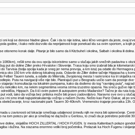
jučci oni koji se donose hladne glave. Čak i da to nije istina, iako lično verujem da jeste, ov
pola godine, i kako nebi dozvolio da neprijatnosti koje ponekad idu sa ovim sportom, a kojih je
otisnemo korak dalje. Pitanje je bilo samo da li Kitzbuhel i okolina, Salbah i okolina ili doli
 1080km), rešili smo da ovu opciju iskoristimo samo u slučaju jakih snežnih padavina s obzir
 put do doline Ziller preko Hrvatske i Slovenije. Trasa koju smo izabrali bila je kilometarsk
 Tarvisia (bolja opciija kada je sneg jer nema prevoja, a km ista) pa odatle do Hermagora pa
esenica oko 150 km vrlo dobrog lokalnog puta. Odavde do Ziller doline tačnije Hipppacha u k
o Felber Tauern tunela, a odatle do Mitersila, živopisnog mesta I raskrsnice ka tri skijaška 
n odlepio. Puta na navigaciji više nije bilo. Planirajući put u Beogradu uočio sam da postoje d
o stajanja i konsultacija na lokalnim pumpama, kako da dođemo do tog “ravnijeg puta”, najzad
eću nekoliko km, na nekim segmentima veoma strma izuzetno opasna. Na sreću gužve nije bilo 
o odredišta, Hippach. Da li ići ovim putem ili autoputem preko Mađarske? Tačno je da ruta koj
put vodi, tako da vožnja bez pritiska može biti pravo zadovoljstvo. Naravno sve ovo u slučaj
za i mi smo imali najspektakularniju vožnju u našem životu. Nešto kao Pariz-Dakar, ali po 
obeležavanje, kroz nacionalni park Tauern 30-40km/h. Vremensko trajanje povratka 13h. Ova 
ada u zavisnosti od lokacije smeštaja udaljenost između njih ne mora biti opterećenje. Central
avo na tom potezu jer ako je smeštaj ne daj bože u Gerlosu, to znači da je potrebno potrošiti
onu ove doline, skijalište HOCH ZILLERTAL / HOCH FUGEN. Iz mesta Kaltenbach polaze gondole d
iba i dužina. Na stazama enormno veliki broj početnika. Prelazak ka Hoch Fugenu i skijanje tam