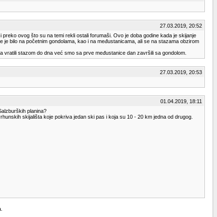
27.03.2019, 20:52
i preko ovog što su na temi rekli ostali forumaši. Ovo je doba godine kada je skijanje
užve je bilo na početnim gondolama, kao i na međustanicama, ali se na stazama obzirom
janja vratili stazom do dna već smo sa prve međustanice dan završili sa gondolom.
27.03.2019, 20:53
01.04.2019, 18:11
 Salzburških planina?
rhunskih skijališta koje pokriva jedan ski pas i koja su 10 - 20 km jedna od drugog.
a.