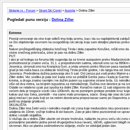
Skijanje.rs - Forum
>
Strani Ski Centri
>
Austrija
> Dolina Ziller
Pogledati punu verziju :
Dolina Ziller
Extreme
Postoji verovanje da vino koje odleži ima bolju aromu, kao i da su najobjektivniji zakl
se što objektivnije osvrnem na ovogodišnju ski akciju koju sam detaljno planirao preko 
ne.
Nakon prošlogodišnjeg obilaska Istočnog Tirola i dela zapadne Koruške, rešili smo da se 
visine snežnog pokrivača, izbor je pao na dolinu Ziller.
PUT:
I ako je od kolega sa foruma bilo sugestija da se krene autoputem preko Mađarske(oko
prohodnoosti je znatno veća. 31.1. u prepodnevnim satima, otisnuli smo se na 880km dug
Jesenica, skrenuli smo ka Kranjskoj Gori, a onda umesto preko Wurzen pasa nastavili do
grad je bio naša baza za obilazak Istočnog Tirola prošle godine, i do njega ima od J
Jesenica. Predviđena dužina putovanja oko 5 sati. Od Lienza put vodi preko Matrei-a d
Ziller dolini. Vec uveliko je pala noć kada smo se približili Gerlos pasu i kada je Garmi
krivina, a druga znatno ravnijim i ne dužim putem sa suprotne strane brda. Uz nekolik
više od dva metra, sa brojnim ispustima za mimoilaženje. Dužina ove deonice je na sr
Odatle se relativno uzak put spušta ka dolini Ziller. Konačno nakon 11 sati stigosmo d
većem delu je moguće voziti i oko 100km/h, da ne pominjem prelepe predele kroz koje 
kakav put nas čeka, pomislih - ma samo malo provejava, staće. Sneg nije stao do Lien
jakoj mećavi i po putu koji se na nekim deonicama prepoznavao samo po štapovima za 
pošli na skijanje grtalicom.
SKIJALIŠTA:
Dolina Ziller ima četiri veće i nekoliko manjih ski zona koje međusobno nisu povezane m
udaljena do 10min. vožnje kolima ili ski-basom. Zato je jako bitno pozicionirati se upr
doline i ostalih skijališta.
U slučaju da u dolinu Ziller ulazite od strane Insbruka, nailazite na prvu veću ski z
postavljene paralelno jedna pored druge(jedna kosa ravan), sličnih, uglavnom blagih nag
skroman. Ako se planira sedmodnevno skijanje, može se odskijati jedan dan.