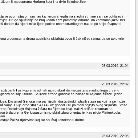
 žicom ili na suprotnu Horberg koja ima dvije 6sjedne žice.
o spuštanje ovom stazom snimao kamerom i negdje na sredini strmine sam se poklizao i
mijati. Drugo spuštanje na kraju dana sam pametnije odradio, na kantnama jako i bez
oš dodam da nije ni malo lijepo peti se onom strančugom nazad po skije, štapove i
ređena u odnosu na druga austrijska skijališta ovog ili čak nižeg ranga, pa se tako vrlo
25.03.2019, 21:04
25.03.2019, 22:02
arspitzbanh I uz koju smo odmah ujutro skijali do medjustanice jednu lijepu crvenu
dati na sajtu skiline. Sa lijeve strane gondole se nalaze tri 6sjedne žičare i jedan
losa. Dio iznad Gerlosa ima par lijepih i dosta širokih plavih staza na kojima se može
ivanje. Dvije crne staze 41 i 42 uz gondolu su po meni hajlajts ovog skijališta. Staza
derna Doplelmayr 6sjedna žičara na čijem se kraju nalazi odličan restoran sa
vog brda prema Gerlospasu nismo skijali zbog orjentacije, kao ni dio Plattenkogla.
ani.
staje žal za dijelovima koji se spuštaju direktno u doline.
25.03.2019, 22:03