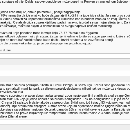
alno su staze oštrije. Dakle, sa ove gondole se može popeti na Penken stranu jednom 6sjednom
 jedna crna broj 12, onako po meraku, poslije zagrijavanja.
nih 78% nema šta da ide onaj ko hoće da zastaje ili koči ili ima tupe ivice skija. Ja sam prv
aću video i ostaviti za uspomenu forumašima i unucima kad ih budem imao da se imaju čemu s
iriju. Ostala dvojica su preskijali bez pada i naravno isprdali se sa mojim slijetanjem. Da j
za uživanje, može se skijati, a domaćini su od svega napravili odličan marketing.
staza od kojih posebno treba izdvojiti liniju 76-77-78 staza na Eggalmu.
 raznolikosti uglavnom oštrijih staza. Za zamjeriti jedino je to što su staze ipak nešto lošije s
im se mora baš voditi računa kako da ih u brzini pređete a ne završite na zemlji.
i dio prema Finkenbergu jer je bio zbog orjentacije prilično ojužio.
i dužni.
 140km staza sa brda pokrajina Zillertal u Tirolu i Pinzgau u Salzburgu. Krenuli smo gondolom K
tu se nalazi i manji funpark sa dijelom paralelveleslaloma čiji snimak se može uz skipass pogle
a završetkom 19d.
 nego u suprotnom pravcu zbog nagiba terena i zbog nesto sporijih i starijih zica od strane Ger
lnu stazu 36 koja je jedna od veza sa brdom Königsleiten. Tek na Königsleiten-u je još veće už
! Crvena 39 sa istog brda je takođe za preporuku. Skijali smo još i stazu 53 koju pokriva mo
dnožju nije prekriveno snijegom. Ostale staze koje su orjentisane istočno i jugoistočno sa o
 široke staze sa solidnim nagibom. Ostatak dana do 16h smo skijali crvene staze na Karspitz str
razuđenost i za pravo iskijavanje uz temperature u minusu treba realno 2-3 dana. Kada je plus o
jela Zillertal arene.