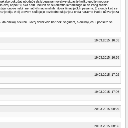
u svakako pokušati ubuduće da izbegavam ovakve situacije koliko god je moguće.
 ovaj aspekt (i ako sam ubeđen da su oni vrlo svesni toga ali da zbog raznih
spuštaju tonove nekih nemačkih nacionalnih hitova ili navijačkih pesama. E a onda kad se
zanje cilja. A cilj u ovom slučaju je bezbedno skijanje a onda naravno i veće uživanje za
a oni koji nisu bili u ovoj dolini vide bar neki segment, a oni koji jesu, podsete se
19.03.2015, 16:55
19.03.2015, 16:58
19.03.2015, 17:02
19.03.2015, 17:06
20.03.2015, 08:29
20.03.2015, 08:56