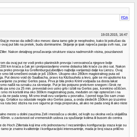
PDA
19.03.2015, 16:47
aj izveštaj je morao da odleži oko mesec dana tamo gde je neophodno, kako bi pokušao da
 ovaj put bilo na pretek, budu dominantne. Skijanje je ipak najveća pasija svih nas, zar
na Ziller. Nakon detaljnog proučavanja strukture staza nadmorskih visina, pouzdanosti
om da ovaj put ne vodi preko planinskih prevoja i verovatnoća njegove bolje
i 200 km kraća a čak jei i pretpostavljeno vreme dolaska bilo kraće za oko sat. Nakon
 preko prevoja ka Greifenburgu(ubedljivo najbolja varijanta)i dalje ka Lienzu. Ovaj
ome smo bili smešteni ostalo je još 150km. Ukupno oko 280km magistralnog puta od
raja. Put desno void do Saalbacha, pravo ka Kitzbuuhelu a levo, gde se mi uputismo ka
ve varijante za prelaz Gerlos pasa. Prva je bila preko Kriml vodpada sa dosta lakat
 smo naišli na oznaku za skretanje. Put je bio potpuno prekriven snegom i širok ne
pa smo za 25 min. preveslali ovo usko grlo i izbili na Gerlos pas, korektno očišćen.
u smo mi koristili ima oko 300km magistralnog puta, međutim on nije opterećen i na
u da ne pada sneg. Mi smo imali ovu varijantu u povratku. I pored toga što sam znao
snegu. Grtalice su odustale negde oko Gerlos pasa, a onda sledećih 150km po izuzetno
ruta bez obzira na sve sigurno je moja preporuka, ali ako ne pada sneg ili ako niste
no mesto u dolini zauzima Zell i mestašca u okolini, od kojih su okolna veća skijališta
 30-60min. u zavisnosti od vremenskih uslova za spuštanje kolima ili busom do centra
o Hoch Zillertala koji ima vrlo jednostavnu I nezanimljivu konfiguraciju staza koje su
o je znatno kvalitetnije i konfiguracijski interesantnije, mada je broj staza prilično