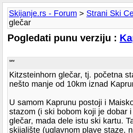
Skijanje.rs - Forum
>
Strani Ski Ce
glečar
Pogledati punu verziju :
Ka
sev
Kitzsteinhorn glečar, tj. početna s
nešto manje od 10km iznad Kapru
U samom Kaprunu postoji i Maisk
stazom (i ski bobom koji je dobar i 
glečar, mada dele istu ski kartu. T
skijalište (uglavnom plave staze, na