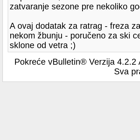
zatvaranje sezone pre nekoliko go
A ovaj dodatak za ratrag - freza za
nekom žbunju - poručeno za ski ce
sklone od vetra ;)
Pokreće vBulletin® Verzija 4.2.2
Sva pr