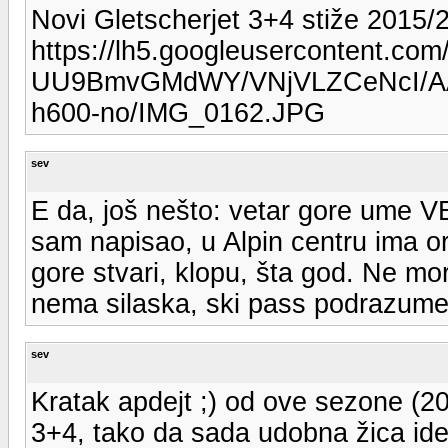
Novi Gletscherjet 3+4 stiže 2015/
https://lh5.googleusercontent.com/
UU9BmvGMdWY/VNjVLZCeNcI/A
h600-no/IMG_0162.JPG
sev
E da, još nešto: vetar gore ume V
sam napisao, u Alpin centru ima o
gore stvari, klopu, šta god. Ne m
nema silaska, ski pass podrazume
sev
Kratak apdejt ;) od ove sezone (20
3+4, tako da sada udobna žica id