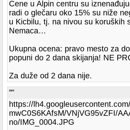
Cene u Alpin centru su iznenađujuć
radi o glečaru oko 15% su niže n
u Kicbilu, tj. na nivou su koruških
Nemaca…
Ukupna ocena: pravo mesto za dob
popuni do 2 dana skijanja! NE P
Za duže od 2 dana nije.
sev
https://lh4.googleusercontent.com/
mwC0S6KAfsM/VNjVG95vZFI/AAA
no/IMG_0004.JPG