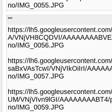
no/IMG_0055.JPG
sev
https://lh5.googleusercontent.c
A/VNjVH8CQDVI/AAAAAAAABVE/fp
no/IMG_0056.JPG
https://lh6.googleusercontent.com/
saBxVAsTcwI/VNjVIkOiIrI/AAAA
no/IMG_0057.JPG
https://lh5.googleusercontent.co
UM/VNjVIvn9lGI/AAAAAAAABT4/
no/IMG_0059.JPG