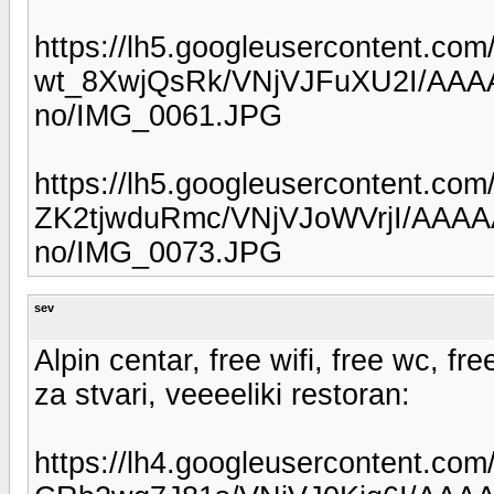
https://lh5.googleusercontent.com/
wt_8XwjQsRk/VNjVJFuXU2I/AAA
no/IMG_0061.JPG
https://lh5.googleusercontent.com/
ZK2tjwduRmc/VNjVJoWVrjI/AAAA
no/IMG_0073.JPG
sev
Alpin centar, free wifi, free wc, fre
za stvari, veeeeliki restoran:
https://lh4.googleusercontent.com/