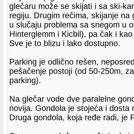
glečaru može se skijati i sa ski-ka
regiju. Drugim rečima, skijanje na 
u slučaju problema sa snegom u ob
Hinterglemm i Kicbil), pa čak i ka
Sve je to blizu i lako dostupno.
Parking je odlično rešen, neposre
pešačenje postoji (od 50-250m, za
parking).
Na glečar vode dve paralelne gondo
novija. Gondola je stojeća i dosta 
Druga gondola, koja ređe radi, je