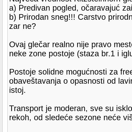
a) Predivan pogled, očaravajuć zai
b) Prirodan sneg!!! Carstvo prirod
zar ne?
Ovaj glečar realno nije pravo mest
neke zone postoje (staza br.1 i iglu
Postoje solidne mogućnosti za fre
obaveštavanja o opasnosti od lavi
istoj.
Transport je moderan, sve su isklo
rekoh, od sledeće sezone neće više