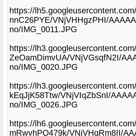
https://lh5.googleusercontent.com
nnC26PYE/VNjVHHgzPHI/AAAAAA
no/IMG_0011.JPG
https://lh3.googleusercontent.com/
ZeOamDimvUA/VNjVGsqfN2I/AA
no/IMG_0020.JPG
https://lh3.googleusercontent.com/
kEqJjK58Ttw/VNjVIqZbSnI/AAAA
no/IMG_0026.JPG
https://lh6.googleusercontent.com/
mRwvhPO479k/VNjVHqRm8II/AAA