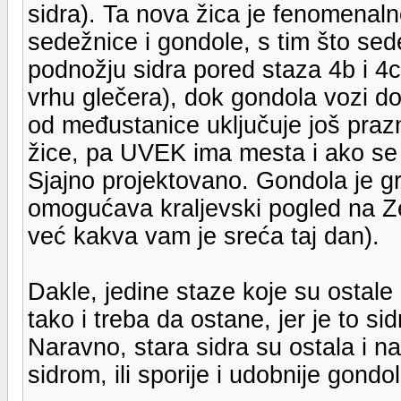
sidra). Ta nova žica je fenomenaln
sedežnice i gondole, s tim što se
podnožju sidra pored staza 4b i 4c
vrhu glečera), dok gondola vozi d
od međustanice uključuje još praz
žice, pa UVEK ima mesta i ako se 
Sjajno projektovano. Gondola je gr
omogućava kraljevski pogled na Zel
već kakva vam je sreća taj dan).
Dakle, jedine staze koje su ostale
tako i treba da ostane, jer je to sid
Naravno, stara sidra su ostala i na
sidrom, ili sporije i udobnije gondo