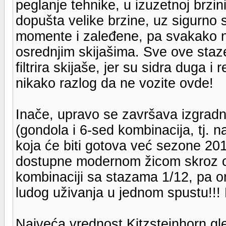
peglanje tehnike, u izuzetnoj brzin
dopušta velike brzine, uz sigurno s
momente i zaleđene, pa svakako n
osrednjim skijašima. Sve ove staze
filtrira skijaše, jer su sidra duga 
nikako razlog da ne vozite ovde!
Inače, upravo se završava izgradn
(gondola i 6-sed kombinacija, tj. naj
koja će biti gotova već sezone 201
dostupne modernom žicom skroz od
kombinaciji sa stazama 1/12, pa o
ludog uživanja u jednom spustu!!
Najveća vrednost Kitzsteinhorn gl