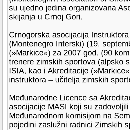
su ujedno jedina organizovana Asoc
skijanja u Crnoj Gori.
Crnogorska asocijacija Instruktora
(Montenegro Interski) (19. septemb
(»Markice«) za 2007 god. (90 kom) 
trenere zimskih sportova (alpsko s
ISIA, kao i Akreditacije (»Markic
instruktora – učitelja zimskih sport
Međunarodne Licence sa Akreditac
asocijacije MASI koji su zadovoljil
Međunarodnom komisijom na Semin
pojedini zaslužni radnici Zimskih 