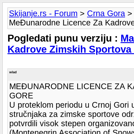
Skijanje.rs - Forum
>
Crna Gora
MeĐunarodne Licence Za Kadrove
Pogledati punu verziju :
Ma
Kadrove Zimskih Sportova
wlad
MEĐUNARODNE LICENCE ZA K
GORE
U proteklom periodu u Crnoj Gori u
stručnjaka za zimske sportove odr
potvrdili visok stepen organizovano
(Montenegrin Association of Snowsp