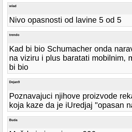
wlad
Nivo opasnosti od lavine 5 od 5
trendo
Kad bi bio Schumacher onda naravno
na viziru i plus baratati mobilnim,
bi bio
Dejan9
Poznavajuci njihove proizvode rekao
koja kaze da je iUredjaj "opasan na
Buda