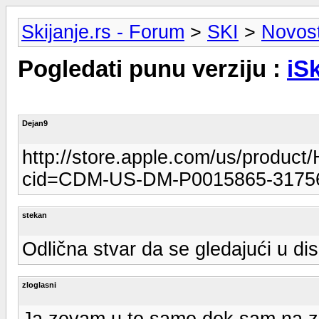
Skijanje.rs - Forum
>
SKI
>
Novosti
Pogledati punu verziju :
iSk
Dejan9
http://store.apple.com/us/produc
cid=CDM-US-DM-P0015865-3175
stekan
Odlična stvar da se gledajući u dis
zloglasni
Ja zevam u to samo dok sam na zi