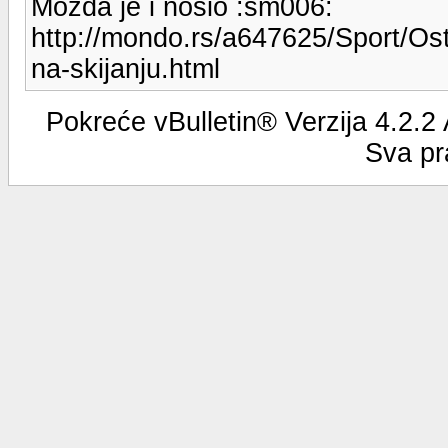
Možda je i nosio :sm006:
http://mondo.rs/a647625/Sport/Ost
na-skijanju.html
Pokreće vBulletin® Verzija 4.2.2
Sva pr